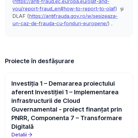
(
https://anti-fraud.ec.europa.eu/olaf-and-
you/report-fraud_en#how-to-report-to-olaf
) și
DLAF (
https://antifrauda.gov.ro/w/sesizeaza-
un-caz-de-frauda-cu-fonduri-europene/
) .
Proiecte în desfășurare
Investiția 1 – Demararea proiectului
aferent Investiției 1 – Implementarea
infrastructurii de Cloud
Guvernamental - proiect finanțat prin
PNRR, Componenta 7 – Transformare
Digitală
Detalii