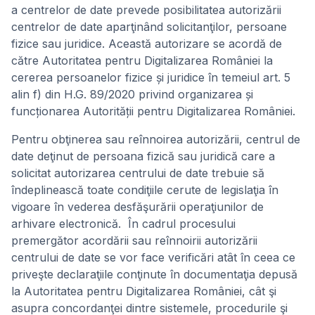
a centrelor de date prevede posibilitatea autorizării
centrelor de date aparţinând solicitanţilor, persoane
fizice sau juridice. Această autorizare se acordă de
către Autoritatea pentru Digitalizarea României la
cererea persoanelor fizice și juridice în temeiul art. 5
alin f) din H.G. 89/2020 privind organizarea și
funcționarea Autorității pentru Digitalizarea României.
Pentru obţinerea sau reînnoirea autorizării, centrul de
date deţinut de persoana fizică sau juridică care a
solicitat autorizarea centrului de date trebuie să
îndeplinească toate condiţiile cerute de legislaţia în
vigoare în vederea desfăşurării operaţiunilor de
arhivare electronică. În cadrul procesului
premergător acordării sau reînnoirii autorizării
centrului de date se vor face verificări atât în ceea ce
priveşte declaraţiile conţinute în documentaţia depusă
la Autoritatea pentru Digitalizarea României, cât şi
asupra concordanţei dintre sistemele, procedurile şi