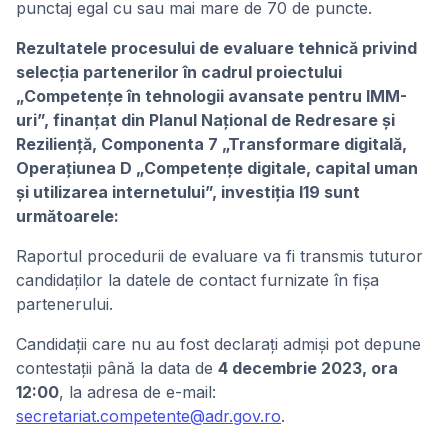
punctaj egal cu sau mai mare de 70 de puncte.
Rezultatele procesului de evaluare tehnică privind
selecția partenerilor în cadrul proiectului
„Competențe în tehnologii avansate pentru IMM-
uri”, finanțat din Planul Național de Redresare și
Reziliență, Componenta 7 „Transformare digitală,
Operațiunea D „Competențe digitale, capital uman
și utilizarea internetului”, investiția I19 sunt
următoarele:
Raportul procedurii de evaluare va fi transmis tuturor
candidaților la datele de contact furnizate în fișa
partenerului.
Candidații care nu au fost declarați admiși pot depune
contestații până la data de
4 decembrie 2023, ora
12:00
, la adresa de e-mail:
secretariat.competente@adr.gov.ro
.