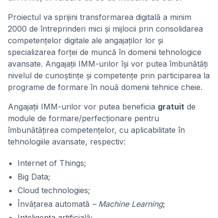
Proiectul va sprijini transformarea digitală a minim
2000 de întreprinderi mici și mijlocii prin consolidarea
competențelor digitale ale angajaților lor și
specializarea forței de muncă în domenii tehnologice
avansate. Angajații IMM-urilor își vor putea îmbunătăți
nivelul de cunoștințe și competențe prin participarea la
programe de formare în nouă domenii tehnice cheie.
Angajații IMM-urilor vor putea beneficia
gratuit
de
module de formare/perfecționare pentru
îmbunătățirea competențelor, cu aplicabilitate în
tehnologiile avansate, respectiv:
Internet of Things;
Big Data;
Cloud technologies;
Învățarea automată
– Machine Learning
;
Inteligența artificială;