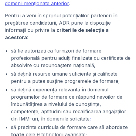
domenii menționate anterior
.
Pentru a veni în sprijinul potențialilor parteneri în
pregătirea candidaturii, ADR pune la dispoziție
informații cu privire la
criteriile de selecție a
acestora
:
să fie autorizați ca furnizori de formare
profesională pentru adulți finalizate cu certificate de
absolvire cu recunoaștere națională;
să dețină resurse umane suficiente și calificate
pentru a putea susține programele de formare;
să dețină experiență relevantă în domeniul
programelor de formare ce răspund nevoilor de
îmbunătățirea a nivelului de cunoștințe,
competențe, aptitudini sau recalificarea angajaților
din IMM-uri, în domeniile solicitate
;
să prezinte curricula de formare care să abordeze
toate
cele 9 tehnologii avansate;