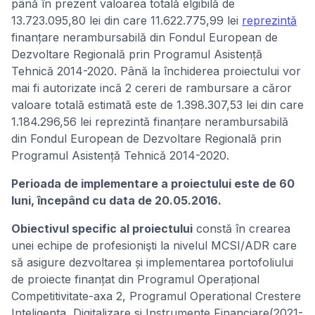
până în prezent valoarea totală elgibilă de
13.723.095,80 lei din care 11.622.775,99 lei
reprezintă
finanțare nerambursabilă din Fondul European de
Dezvoltare Regională prin Programul Asistență
Tehnică 2014-2020. Până la închiderea proiectului vor
mai fi autorizate incă 2 cereri de rambursare a căror
valoare totală estimată este de 1.398.307,53 lei din care
1.184.296,56 lei reprezintă finanțare nerambursabilă
din Fondul European de Dezvoltare Regională prin
Programul Asistență Tehnică 2014-2020.
Perioada de implementare a proiectului este de 60
luni, începând cu data de 20.05.2016.
Obiectivul specific al proiectului
constă în crearea
unei echipe de profesionişti la nivelul MCSI/ADR care
să asigure dezvoltarea și implementarea portofoliului
de proiecte finanțat din Programul Operațional
Competitivitate-axa 2, Programul Operational Crestere
Inteligenta, Digitalizare si Instrumente Financiare(2021-