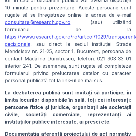
lor în cadrul dezbaterii publice vor avea la dispoziţie
10 minute pentru prezentare. Aceste persoane sunt
rugate să se înregistreze online la adresa de e-mail
consultare@research.gov.ro
(sau) utilizând
formularul de la
https://www.research.gov.ro/ro/articol/1029/transparent
decizionala
, sau direct la sediul instituției Strada
Mendeleev nr. 21-25, sector 1, București, persoana de
contact Mădălina Dumitrescu, telefon: 021 303 33 01
interior 241. De asemenea, sunt rugate să completeze
formularul privind prelucrarea datelor cu caracter
personal publicată tot la link-ul de mai sus.
La dezbaterea publică sunt invitați să participe, în
limita locurilor disponibile în sală, toţi cei interesați:
persoane fizice și juridice, organizații ale societății
civile, societăți comerciale, reprezentanți ai
instituțiilor publice interesate, ai presei etc.
Documentația aferentă proiectului de act normativ