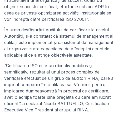
în activitatea unei organizaţii de succes. Odată cu
obţinerea acestui certificat, eforturile echipei ADR în
ceea ce priveşte optimizarea activităţii instituţionale se
vor îndrepta către certificarea ISO 27001”.
În urma desfășurării auditului de certificare la nivelul
Autorității, s-a constatat că sistemul de management al
calității este implementat și că sistemul de management
al organizației are capacitatea de a îndeplini cerințele
aplicabile și de a atinge obiectivele așteptate.
“
Certificarea ISO este un obiectiv ambițios și
semnificativ, rezultat al unui proces complex de
verificare efectuat de un grup de auditori RINA, care a
implicat compania în totalitatea sa. Vă felicit pentru
implicarea dumneavoastră în procesul de certificare,
aveți o echipă foarte bine pregătită cu care am lucrat
eficient
”,
a declarat Nicola BATTUELLO, Certification
Executive Vice President al grupului RINA.