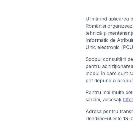
Urmărind aplicarea bun
României organizează 
tehnică și mentenanț
Informatic de Atribui
Unic electronic (PCU
Scopul consultării de
pentru achiziționarea 
modul în care sunt sat
pot depune o propune
Pentru mai multe deta
sarcini, accesați
http
Adresa pentru transmi
Deadline-ul este 19.0