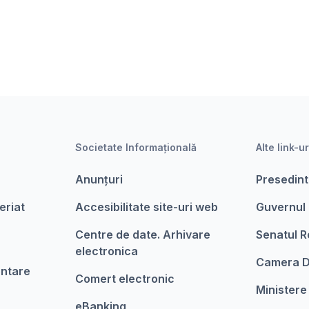
Societate Informațională
Alte link-ur
Anunțuri
Presedint
eriat
Accesibilitate site-uri web
Guvernul
Centre de date. Arhivare
Senatul R
electronica
Camera D
entare
Comert electronic
Ministere
eBanking