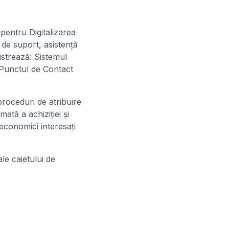
 pentru Digitalizarea
 de suport, asistență
istrează: Sistemul
c Punctul de Contact
proceduri de atribuire
ată a achiziției și
 economici interesați
le caietului de