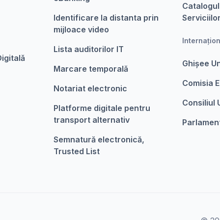
Catalogul
Identificare la distanta prin
Serviciilo
mijloace video
Internațio
Lista auditorilor IT
igitalǎ
Ghișee U
Marcare temporalǎ
Comisia 
Notariat electronic
Consiliul
Platforme digitale pentru
transport alternativ
Parlamen
Semnatură electronică,
Trusted List