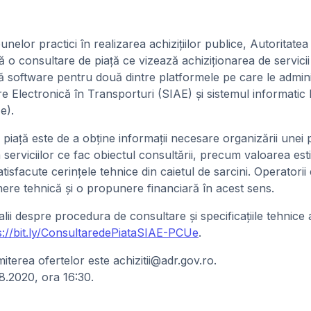
elor practici în realizarea achizițiilor publice, Autoritatea
o consultare de piață ce vizează achiziționarea de servicii
ă software pentru două dintre platformele pe care le admin
re Electronică în Transporturi (SIAE) și sistemul informati
e).
 piață este de a obține informații necesare organizării unei 
serviciilor ce fac obiectul consultării, precum valoarea estim
isfacute cerințele tehnice din caietul de sarcini. Operatorii
re tehnică și o propunere financiară în acest sens.
lii despre procedura de consultare și specificațiile tehnice a
s://bit.ly/ConsultaredePiataSIAE-PCUe
.
terea ofertelor este achizitii@adr.gov.ro.
8.2020, ora 16:30.