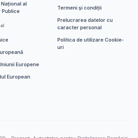
 Național al
Termeni şi condiții
r Publice
Prelucrarea datelor cu
nal
caracter personal
nice
Politica de utilizare Cookie-
uri
Europeanǎ
 Uniunii Europene
tul European