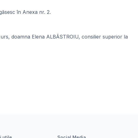
găsesc în Anexa nr. 2.
 concurs, doamna Elena ALBĂSTROIU, consilier superior la
i utile
Social Media