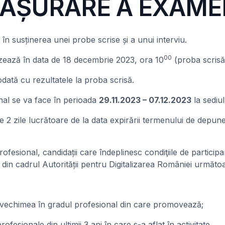
FĂȘURARE A EXAME
 susținerea unei probe scrise și a unui interviu.
00
ează în data de 18 decembrie 2023, ora 10
(proba scrisă
 odată cu rezultatele la proba scrisă.
nal se va face în perioada
29.11.2023 – 07.12.2023
la sediul
 2 zile lucrătoare de la data expirării termenului de depunere
esional, candidații care îndeplinesc condiţiile de particip
 cadrul Autorității pentru Digitalizarea României următo
să vechimea în gradul profesional din care promovează;
esionale din ultimii 3 ani în care s-a aflat în activitate.