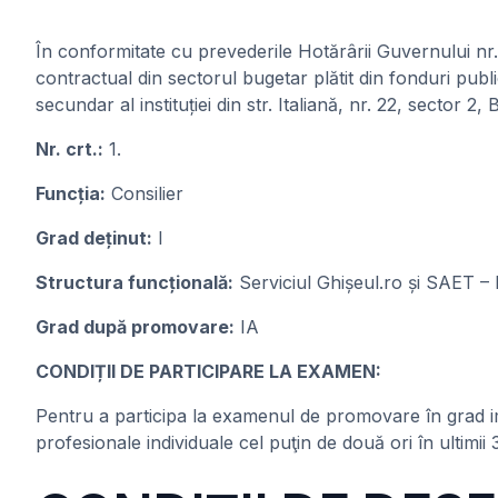
În conformitate cu prevederile Hotărârii Guvernului n
contractual din sectorul bugetar plătit din fonduri publ
secundar al instituției din str. Italiană, nr. 22, sect
Nr. crt.:
1.
Funcția:
Consilier
Grad deținut:
I
Structura funcțională:
Serviciul Ghișeul.ro și SAET – D
Grad după promovare:
IA
CONDIȚII DE PARTICIPARE LA EXAMEN:
Pentru a participa la examenul de promovare în grad ime
profesionale individuale cel puţin de două ori în ultimii 