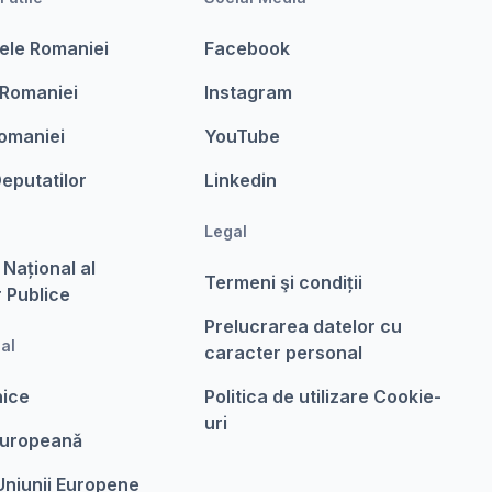
ele Romaniei
Facebook
 Romaniei
Instagram
omaniei
YouTube
eputatilor
Linkedin
Legal
 Național al
Termeni şi condiții
r Publice
Prelucrarea datelor cu
nal
caracter personal
nice
Politica de utilizare Cookie-
uri
Europeanǎ
 Uniunii Europene