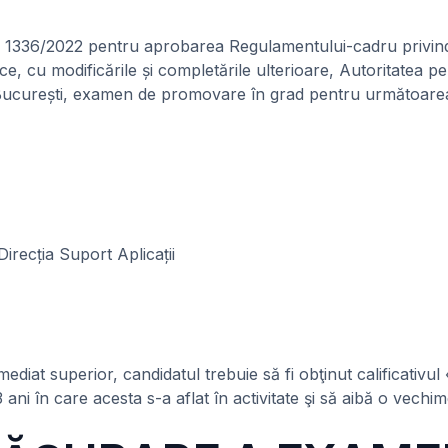
r. 1336/2022 pentru aprobarea Regulamentului-cadru privind
ice, cu modificările și completările ulterioare, Autoritatea p
or 2, București, examen de promovare în grad pentru următoare
irecția Suport Aplicații
diat superior, candidatul trebuie să fi obţinut calificativu
3 ani în care acesta s-a aflat în activitate şi să aibă o vechi