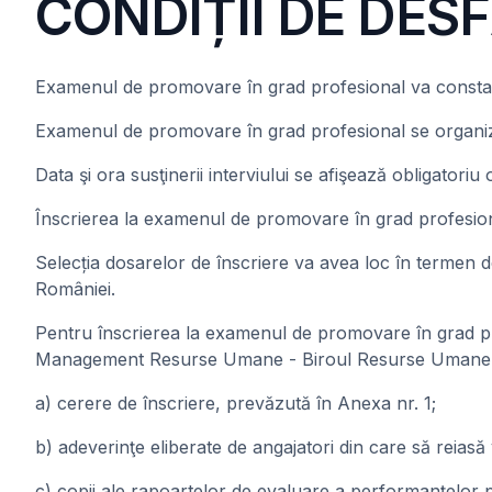
CONDIȚII DE DES
Examenul de promovare în grad profesional va consta în
Examenul de promovare în grad profesional se organiz
Data şi ora susţinerii interviului se afişează obligatoriu
Înscrierea la examenul de promovare în grad profesio
Selecția dosarelor de înscriere va avea loc în termen de
României.
Pentru înscrierea la examenul de promovare în grad prof
Management Resurse Umane - Biroul Resurse Umane din
a) cerere de înscriere, prevăzută în Anexa nr. 1;
b) adeverinţe eliberate de angajatori din care să reia
c) copii ale rapoartelor de evaluare a performanţelor prof