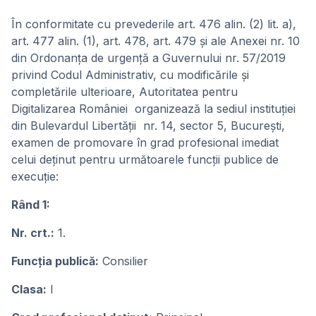
În conformitate cu prevederile art. 476 alin. (2) lit. a),
art. 477 alin. (1), art. 478, art. 479 și ale Anexei nr. 10
din Ordonanța de urgență a Guvernului nr. 57/2019
privind Codul Administrativ, cu modificările și
completările ulterioare, Autoritatea pentru
Digitalizarea României organizează la sediul instituției
din Bulevardul Libertății nr. 14, sector 5, București,
examen de promovare în grad profesional imediat
celui deținut pentru următoarele funcții publice de
execuție:
Rând 1:
Nr. crt.:
1.
Funcția publică:
Consilier
Clasa:
I