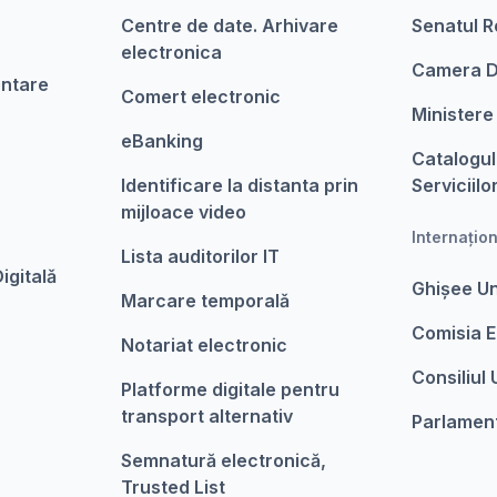
Centre de date. Arhivare
Senatul R
electronica
Camera D
entare
Comert electronic
Ministere
eBanking
Catalogul
Identificare la distanta prin
Serviciilo
mijloace video
Internațio
Lista auditorilor IT
igitalǎ
Ghișee U
Marcare temporalǎ
Comisia 
Notariat electronic
Consiliul
Platforme digitale pentru
transport alternativ
Parlamen
Semnatură electronică,
Trusted List