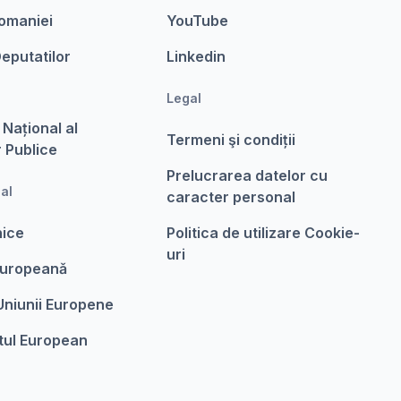
omaniei
YouTube
eputatilor
Linkedin
Legal
 Național al
Termeni şi condiții
r Publice
Prelucrarea datelor cu
nal
caracter personal
nice
Politica de utilizare Cookie-
uri
Europeanǎ
 Uniunii Europene
tul European