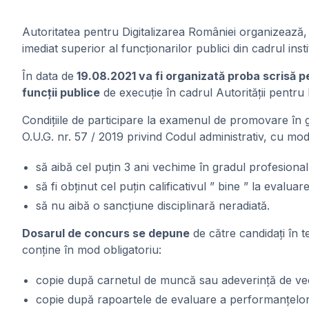
Autoritatea pentru Digitalizarea României organizează, la 
imediat superior al funcționarilor publici din cadrul insti
În data de
19.08.2021 va fi organizată proba scrisă 
funcții publice
de execuție în cadrul Autorității pentru 
Condițiile de participare la examenul de promovare în gra
O.U.G. nr. 57 / 2019 privind Codul administrativ, cu modif
să aibă cel puțin 3 ani vechime în gradul profesiona
să fi obținut cel puțin calificativul ” bine ” la evaluar
să nu aibă o sancțiune disciplinară neradiată.
Dosarul de concurs se depune
de către candidați în t
conține în mod obligatoriu:
copie după carnetul de muncă sau adeverință de vech
copie după rapoartele de evaluare a performanțelor pro