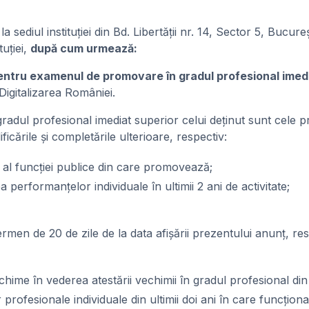
sediul instituției din Bd. Libertății nr. 14, Sector 5, Bucure
tuției,
după cum urmează:
pentru examenul de promovare în gradul profesional imed
Digitalizarea României.
dul profesional imediat superior celui deținut sunt cele prev
icările și completările ulterioare, respectiv:
l al funcției publice din care promovează;
ea performanțelor individuale în ultimii 2 ani de activitate;
ermen de 20 de zile de la data afișării prezentului anunț, re
ime în vederea atestării vechimii în gradul profesional d
fesionale individuale din ultimii doi ani în care funcționaru