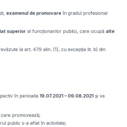
ști,
examenul de promovare
în gradul profesional
iat superior
al funcționarilor publici, care ocupă
alte
ăzute la art. 479 alin. (1), cu excepția lit. b) din
spectiv în perioada
19.07.2021 – 09.08.2021
și va
in care promovează;
l public s-a aflat în activitate;