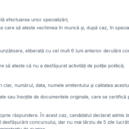
estă efectuarea unor specializări;
 care să ateste vechimea în muncă și, după caz, în specialit
nzătoare, eliberată cu cel mult 6 luni anterior derulării con
să ateste că nu a desfășurat activități de poliție politică;
clar, numărul, data, numele emitentului și calitatea acestuia
zate sau însoțite de documentele originale, care se certifică
roprie răspundere. În acest caz, candidatul declarat admis l
desfășurării concursului, dar nu mai târziu de 5 zile lucrăt