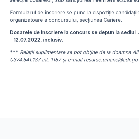
selecției dosarelor, sub sancțiunea neemiterii actului a
Formularul de înscriere se pune la dispoziție candidațilo
organizatoare a concursului, secțiunea Cariere.
Dosarele de înscriere la concurs se depun la sediul Au
– 12.07.2022, inclusiv.
***
Relaţii suplimentare se pot obţine de la doamna Alina
0374.541.187 int. 1187 și e-mail resurse.umane@adr.gov