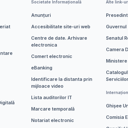
Societate Informațională
Alte link-ur
Anunțuri
Presedint
eriat
Accesibilitate site-uri web
Guvernul
Centre de date. Arhivare
Senatul R
electronica
Camera D
entare
Comert electronic
Ministere
eBanking
Catalogul
Identificare la distanta prin
Serviciilo
mijloace video
Internațio
Lista auditorilor IT
igitalǎ
Ghișee U
Marcare temporalǎ
Comisia 
Notariat electronic