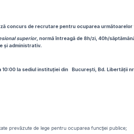
ază concurs de recrutare pentru ocuparea următoarelor f
fesional superior
, normă întreagă de 8h/zi, 40h/săptămân
e și administrativ.
0:00 la sediul instituției din București, Bd. Libertății nr
alitate prevăzute de lege pentru ocuparea funcţiei publice;