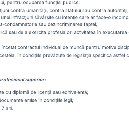
ului, pentru ocuparea funcţiei publice;
ni contra umanităţii, contra statului sau contra autorităţii, 
i a unei infracţiuni săvârşite cu intenţie care ar face-o incom
 post-condamnatorie sau dezincriminarea faptei;
lică sau de a exercita profesia ori activitatea în executarea
a încetat contractul individual de muncă pentru motive discipli
esteia, în condiţiile prevăzute de legislaţia specifică astfel 
d profesional superior:
lvite cu diplomă de licență sau echivalentă;
documente emise în condițiile legii;
 7 ani.