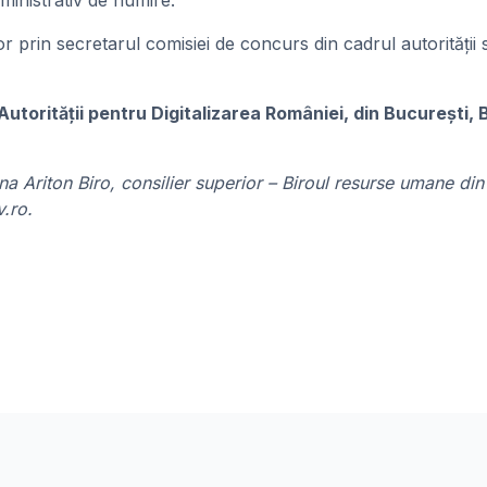
dministrativ de numire.
r prin secretarul comisiei de concurs din cadrul autorității s
torității pentru Digitalizarea României, din București, Bd
 Ariton Biro, consilier superior – Biroul resurse umane din Bd
.ro.