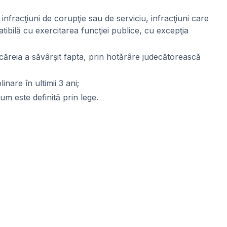
infracţiuni de corupţie sau de serviciu, infracţiuni care
patibilă cu exercitarea funcţiei publice, cu excepţia
 căreia a săvârşit fapta, prin hotărâre judecătorească
nare în ultimii 3 ani;
cum este definită prin lege.