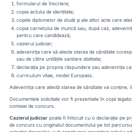
formularul de înscriere;
copia actului de identitate;
copiile diplomelor de studii și ale altor acte care at
copia carnetului de muncă sau, după caz, adeverințe
pentru care candidează;
cazierul judiciar;
adeverința care să ateste starea de sănătate corespu
sau de către unitățile sanitare abilitate;
declarația pe propria răspundere sau adeverința care 
curriculum vitae, model Europass.
Adeverința care atestă starea de sănătate va conține, în 
Documentele solicitate vor fi prezentate în copii legali
comisiei de concurs.
Cazierul judiciar
poate fi înlocuit cu o declarație pe p
de concurs cu originalul documentului pe tot parcursul 