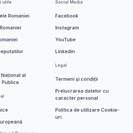
i utile
Social Media
ele Romaniei
Facebook
 Romaniei
Instagram
omaniei
YouTube
eputatilor
Linkedin
Legal
 Național al
Termeni şi condiții
r Publice
Prelucrarea datelor cu
nal
caracter personal
nice
Politica de utilizare Cookie-
uri
Europeanǎ