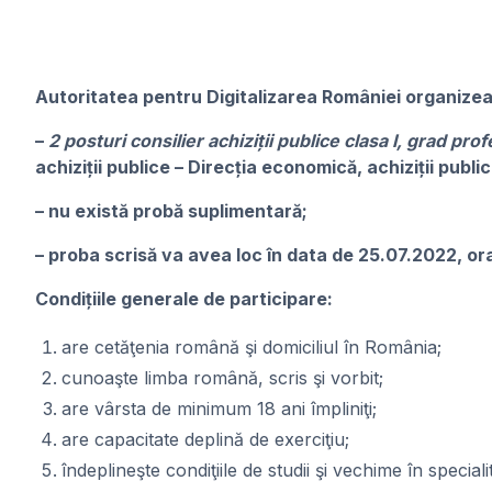
Autoritatea pentru Digitalizarea României organize
–
2 posturi consilier achiziții publice clasa I, grad pro
achiziții publice – Direcția economică, achiziții public
– nu există probă suplimentară;
– proba scrisă va avea loc în data de 25.07.2022, ora 1
Condițiile generale de participare:
are cetăţenia română şi domiciliul în România;
cunoaşte limba română, scris şi vorbit;
are vârsta de minimum 18 ani împliniţi;
are capacitate deplină de exerciţiu;
îndeplineşte condiţiile de studii şi vechime în speci