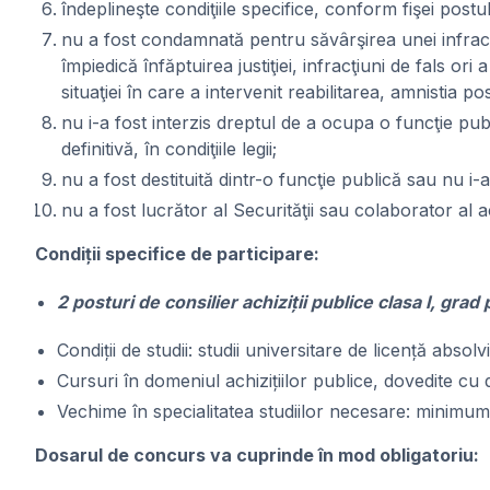
îndeplineşte condiţiile specifice, conform fişei post
nu a fost condamnată pentru săvârşirea unei infracţiu
împiedică înfăptuirea justiţiei, infracţiuni de fals or
situaţiei în care a intervenit reabilitarea, amnistia
nu i-a fost interzis dreptul de a ocupa o funcţie pub
definitivă, în condiţiile legii;
nu a fost destituită dintr-o funcţie publică sau nu i-
nu a fost lucrător al Securităţii sau colaborator al ac
Condiții specifice de participare:
2 posturi de consilier achiziții publice clasa I, gra
Condiții de studii: studii universitare de licență abso
Cursuri în domeniul achizițiilor publice, dovedite cu 
Vechime în specialitatea studiilor necesare: minimum
Dosarul de concurs va cuprinde în mod obligatoriu: