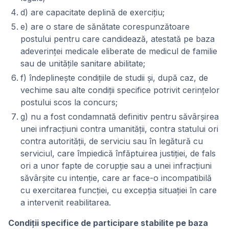
d) are capacitate deplină de exercițiu;
e) are o stare de sănătate corespunzătoare
postului pentru care candidează, atestată pe baza
adeverinței medicale eliberate de medicul de familie
sau de unitățile sanitare abilitate;
f) îndeplinește condițiile de studii și, după caz, de
vechime sau alte condiții specifice potrivit cerințelor
postului scos la concurs;
g) nu a fost condamnată definitiv pentru săvârșirea
unei infracțiuni contra umanității, contra statului ori
contra autorității, de serviciu sau în legătură cu
serviciul, care împiedică înfăptuirea justiției, de fals
ori a unor fapte de corupție sau a unei infracțiuni
săvârșite cu intenție, care ar face-o incompatibilă
cu exercitarea funcției, cu excepția situației în care
a intervenit reabilitarea.
Condiții specifice de participare stabilite pe baza