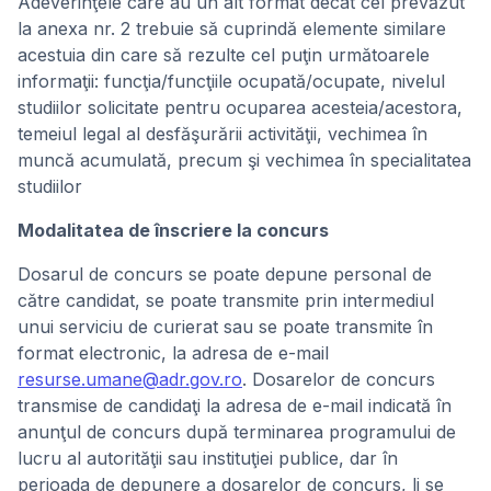
Adeverinţele care au un alt format decât cel prevăzut
la anexa nr. 2 trebuie să cuprindă elemente similare
acestuia din care să rezulte cel puţin următoarele
informaţii: funcţia/funcţiile ocupată/ocupate, nivelul
studiilor solicitate pentru ocuparea acesteia/acestora,
temeiul legal al desfăşurării activităţii, vechimea în
muncă acumulată, precum şi vechimea în specialitatea
studiilor
Modalitatea de înscriere la concurs
Dosarul de concurs se poate depune personal de
către candidat, se poate transmite prin intermediul
unui serviciu de curierat sau se poate transmite în
format electronic, la adresa de e-mail
resurse.umane@adr.gov.ro
. Dosarelor de concurs
transmise de candidaţi la adresa de e-mail indicată în
anunţul de concurs după terminarea programului de
lucru al autorităţii sau instituţiei publice, dar în
perioada de depunere a dosarelor de concurs, li se