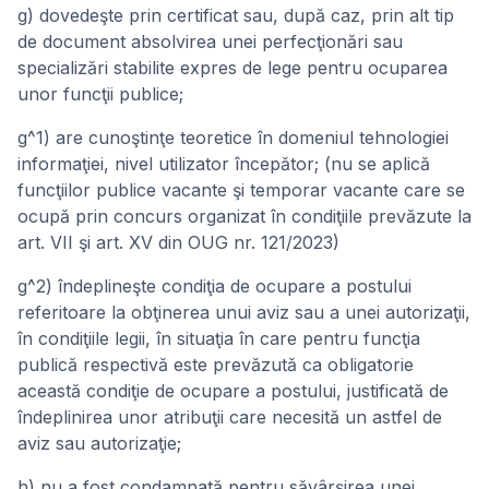
g) dovedeşte prin certificat sau, după caz, prin alt tip
de document absolvirea unei perfecţionări sau
specializări stabilite expres de lege pentru ocuparea
unor funcţii publice;
g^1) are cunoştinţe teoretice în domeniul tehnologiei
informaţiei, nivel utilizator începător; (nu se aplică
funcţiilor publice vacante şi temporar vacante care se
ocupă prin concurs organizat în condiţiile prevăzute la
art. VII şi art. XV din OUG nr. 121/2023)
g^2) îndeplineşte condiţia de ocupare a postului
referitoare la obţinerea unui aviz sau a unei autorizaţii,
în condiţiile legii, în situaţia în care pentru funcţia
publică respectivă este prevăzută ca obligatorie
această condiţie de ocupare a postului, justificată de
îndeplinirea unor atribuţii care necesită un astfel de
aviz sau autorizaţie;
h) nu a fost condamnată pentru săvârşirea unei