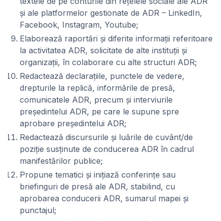
textele de pe conturile din rețelele sociale ale ADR
și ale platformelor gestionate de ADR – LinkedIn,
Facebook, Instagram, Youtube;
Elaborează raportări și diferite informații referitoare
la activitatea ADR, solicitate de alte instituții și
organizații, în colaborare cu alte structuri ADR;
Redactează declarațiile, punctele de vedere,
drepturile la replică, informările de presă,
comunicatele ADR, precum și interviurile
președintelui ADR, pe care le supune spre
aprobare președintelui ADR;
Redactează discursurile și luările de cuvânt/de
poziție susținute de conducerea ADR în cadrul
manifestărilor publice;
Propune tematici și inițiază conferințe sau
briefinguri de presă ale ADR, stabilind, cu
aprobarea conducerii ADR, sumarul mapei și
punctajul;