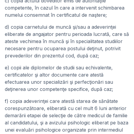
c) copia actului doveditor emis de autorităţile
competente, în cazul în care a intervenit schimbarea
numelui consemnat în certificatul de naştere;
d) copia carnetului de muncă şi/sau a adeverinţei
eliberate de angajator pentru perioada lucrată, care să
ateste vechimea în muncă şi în specialitatea studiilor
necesare pentru ocuparea postului deţinut, potrivit
prevederilor din prezentul cod, după caz;
e) copii ale diplomelor de studii sau echivalente,
certificatelor şi altor documente care atestă
efectuarea unor specializări şi perfecţionări sau
deţinerea unor competenţe specifice, după caz;
f) copia adeverinţei care atestă starea de sănătate
corespunzătoare, eliberată cu cel mult 6 luni anterior
demarării etapei de selecţie de către medicul de familie
al candidatului, şi a avizului psihologic eliberat pe baza
unei evaluări psihologice organizate prin intermediul