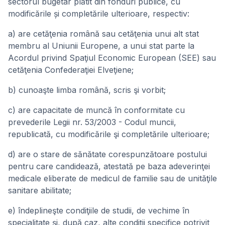
sectorul bugetar plătit din fonduri publice, cu
modificările și completările ulterioare, respectiv:
a) are cetăţenia română sau cetăţenia unui alt stat
membru al Uniunii Europene, a unui stat parte la
Acordul privind Spaţiul Economic European (SEE) sau
cetăţenia Confederaţiei Elveţiene;
b) cunoaşte limba română, scris şi vorbit;
c) are capacitate de muncă în conformitate cu
prevederile Legii nr. 53/2003 - Codul muncii,
republicată, cu modificările şi completările ulterioare;
d) are o stare de sănătate corespunzătoare postului
pentru care candidează, atestată pe baza adeverinţei
medicale eliberate de medicul de familie sau de unităţile
sanitare abilitate;
e) îndeplineşte condiţiile de studii, de vechime în
specialitate şi, după caz, alte condiţii specifice potrivit