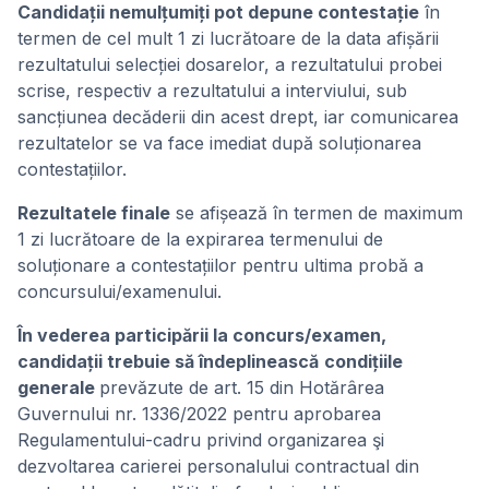
Candidații nemulțumiți pot depune contestație
în
termen de cel mult 1 zi lucrătoare de la data afișării
rezultatului selecției dosarelor, a rezultatului probei
scrise, respectiv a rezultatului a interviului, sub
sancțiunea decăderii din acest drept, iar comunicarea
rezultatelor se va face imediat după soluționarea
contestațiilor.
Rezultatele finale
se afișează în termen de maximum
1 zi lucrătoare de la expirarea termenului de
soluționare a contestațiilor pentru ultima probă a
concursului/examenului.
În vederea participării la concurs/examen,
candidații trebuie să îndeplinească
condițiile
generale
prevăzute de art. 15 din Hotărârea
Guvernului nr. 1336/2022 pentru aprobarea
Regulamentului-cadru privind organizarea şi
dezvoltarea carierei personalului contractual din