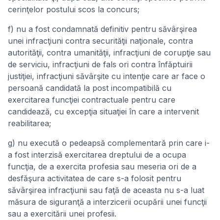
cerinţelor postului scos la concurs;
f) nu a fost condamnată definitiv pentru săvârşirea
unei infracţiuni contra securităţii naţionale, contra
autorităţii, contra umanităţii, infracţiuni de corupţie sau
de serviciu, infracţiuni de fals ori contra înfăptuirii
justiţiei, infracţiuni săvârşite cu intenţie care ar face o
persoană candidată la post incompatibilă cu
exercitarea funcţiei contractuale pentru care
candidează, cu excepţia situaţiei în care a intervenit
reabilitarea;
g) nu execută o pedeapsă complementară prin care i-
a fost interzisă exercitarea dreptului de a ocupa
funcţia, de a exercita profesia sau meseria ori de a
desfăşura activitatea de care s-a folosit pentru
săvârşirea infracţiunii sau faţă de aceasta nu s-a luat
măsura de siguranţă a interzicerii ocupării unei funcţii
sau a exercitării unei profesii.