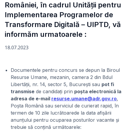
României, în cadrul Unității pentru
Implementarea Programelor de
Transformare Digitală – UIPTD, vă
informăm urmatoarele :
18.07.2023
Documentele pentru concurs se depun la Biroul
Resurse Umane, mezanin, camera 2 din Bdul
Libertății, nr. 14, sector 5, București sau
pot fi
transmise
de candidați prin
poșta electronică la
adresa de e-mail
resurse.umane@adr.gov.ro
,
Poșta Română sau serviciul de curierat rapid, în
termen de 10 zile lucrătoarede la data afișării
anunțului pentru ocuparea posturilor vacante și
trebuie să conțină următoarele: