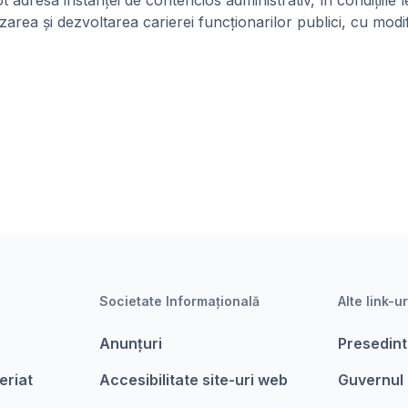
ot adresa instanței de contencios administrativ, în condițiile
a și dezvoltarea carierei funcționarilor publici, cu modific
Societate Informațională
Alte link-ur
Anunțuri
Presedint
eriat
Accesibilitate site-uri web
Guvernul