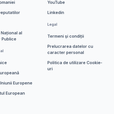
omaniei
YouTube
eputatilor
Linkedin
Legal
 Național al
Termeni şi condiții
r Publice
Prelucrarea datelor cu
nal
caracter personal
nice
Politica de utilizare Cookie-
uri
Europeanǎ
 Uniunii Europene
tul European