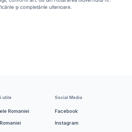
 legii, conform art. 68 din Hotărârea Guvernului nr.
ările și completările ulterioare.
i utile
Social Media
ele Romaniei
Facebook
 Romaniei
Instagram