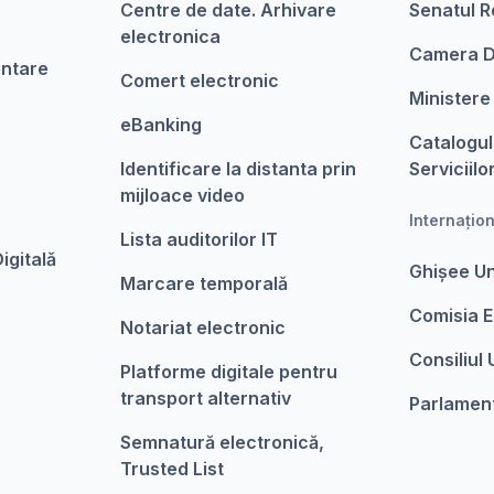
Centre de date. Arhivare
Senatul R
electronica
Camera D
entare
Comert electronic
Ministere
eBanking
Catalogul
Identificare la distanta prin
Serviciilo
mijloace video
Internațio
Lista auditorilor IT
igitalǎ
Ghișee U
Marcare temporalǎ
Comisia 
Notariat electronic
Consiliul
Platforme digitale pentru
transport alternativ
Parlamen
Semnatură electronică,
Trusted List