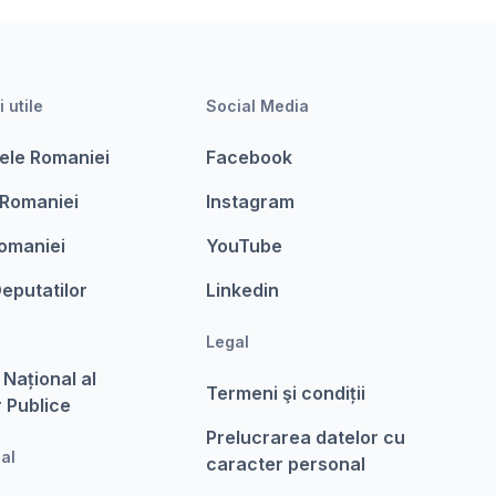
i utile
Social Media
ele Romaniei
Facebook
 Romaniei
Instagram
omaniei
YouTube
eputatilor
Linkedin
Legal
 Național al
Termeni şi condiții
r Publice
Prelucrarea datelor cu
nal
caracter personal