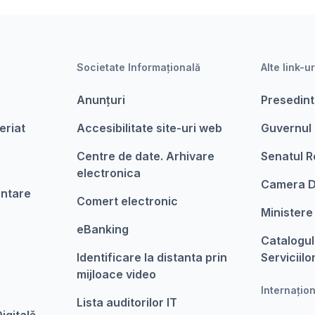
Societate Informațională
Alte link-ur
Anunțuri
Presedint
eriat
Accesibilitate site-uri web
Guvernul
Centre de date. Arhivare
Senatul R
electronica
Camera D
entare
Comert electronic
Ministere
eBanking
Catalogul
Identificare la distanta prin
Serviciilo
mijloace video
Internațio
Lista auditorilor IT