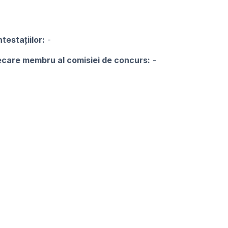
testațiilor:
-
iecare membru al comisiei de concurs:
-