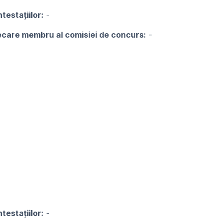
testațiilor:
-
iecare membru al comisiei de concurs:
-
testațiilor:
-