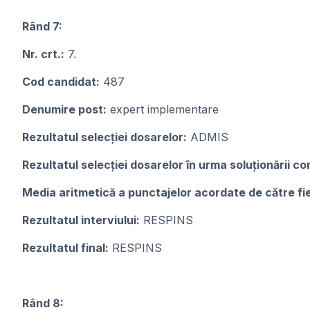
Rând 7:
Nr. crt.:
7.
Cod candidat:
487
Denumire post:
expert implementare
Rezultatul selecției dosarelor:
ADMIS
Rezultatul selecției dosarelor în urma soluționării con
Media aritmetică a punctajelor acordate de către f
Rezultatul interviului:
RESPINS
Rezultatul final:
RESPINS
Rând 8: