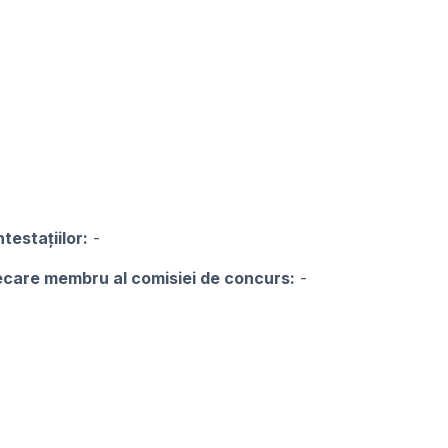
testațiilor:
-
iecare membru al comisiei de concurs:
-