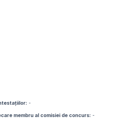
testațiilor:
-
iecare membru al comisiei de concurs:
-