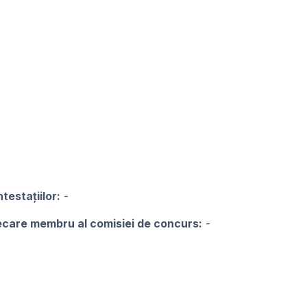
testațiilor:
-
iecare membru al comisiei de concurs:
-