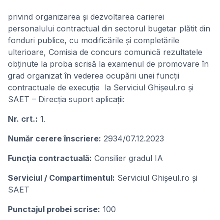
privind organizarea și dezvoltarea carierei
personalului contractual din sectorul bugetar plătit din
fonduri publice, cu modificările și completările
ulterioare, Comisia de concurs comunică rezultatele
obținute la proba scrisă la examenul de promovare în
grad organizat în vederea ocupării unei funcții
contractuale de execuție la Serviciul Ghișeul.ro și
SAET – Direcția suport aplicații:
Nr. crt.:
1.
Număr cerere înscriere:
2934/07.12.2023
Funcţia contractuală:
Consilier gradul IA
Serviciul / Compartimentul:
Serviciul Ghișeul.ro și
SAET
Punctajul probei scrise:
100