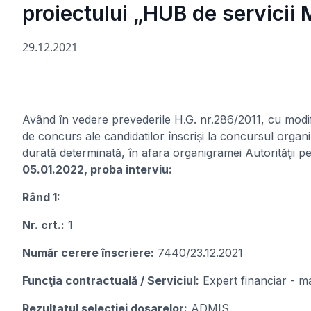
proiectului „HUB de servici
29.12.2021
Având în vedere prevederile H.G. nr.286/2011, cu modif
de concurs ale candidatilor înscriși la concursul organ
durată determinată, în afara organigramei Autorităţii
05.01.2022, proba interviu:
Rând 1:
Nr. crt.:
1
Număr cerere înscriere:
7440/23.12.2021
Funcţia contractuală / Serviciul:
Expert financiar - m
Rezultatul selecției dosarelor:
ADMIS