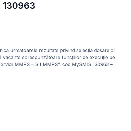
S 130963
nică următoarele rezultate privind selecţia dosarelor
ală vacante corespunzătoare funcțiilor de execuție pe
B de servicii MMPS – SII MMPS”, cod MySMIS 130963
–