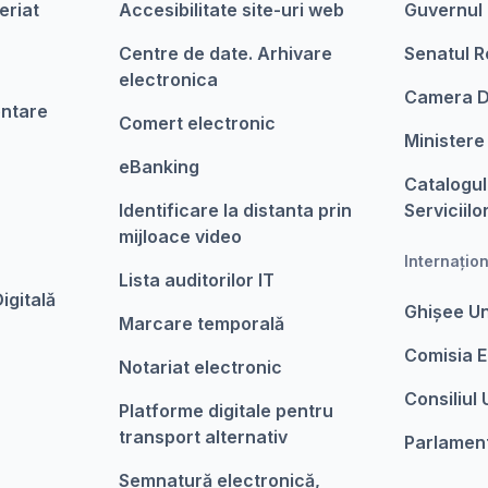
eriat
Accesibilitate site-uri web
Guvernul
Centre de date. Arhivare
Senatul R
electronica
Camera D
entare
Comert electronic
Ministere
eBanking
Catalogul
Identificare la distanta prin
Serviciilo
mijloace video
Internațio
Lista auditorilor IT
igitalǎ
Ghișee U
Marcare temporalǎ
Comisia 
Notariat electronic
Consiliul
Platforme digitale pentru
transport alternativ
Parlamen
Semnatură electronică,