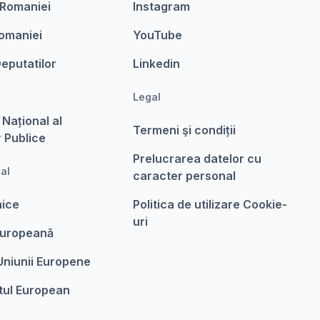
 Romaniei
Instagram
omaniei
YouTube
eputatilor
Linkedin
Legal
 Național al
Termeni şi condiții
r Publice
Prelucrarea datelor cu
nal
caracter personal
nice
Politica de utilizare Cookie-
uri
Europeanǎ
 Uniunii Europene
tul European