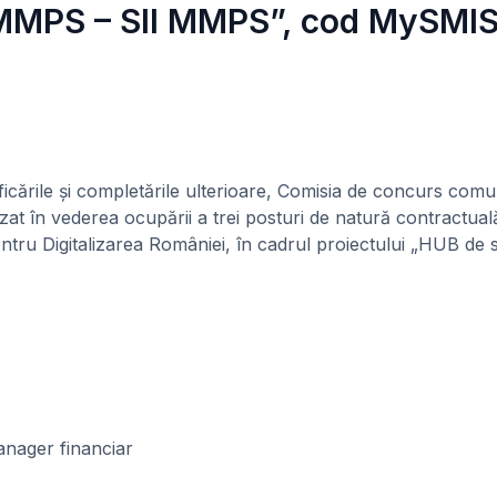
i MMPS – SII MMPS”, cod MySMI
icările și completările ulterioare, Comisia de concurs comu
izat în vederea ocupării a trei posturi de natură contractu
 pentru Digitalizarea României, în cadrul proiectului „HU
anager financiar