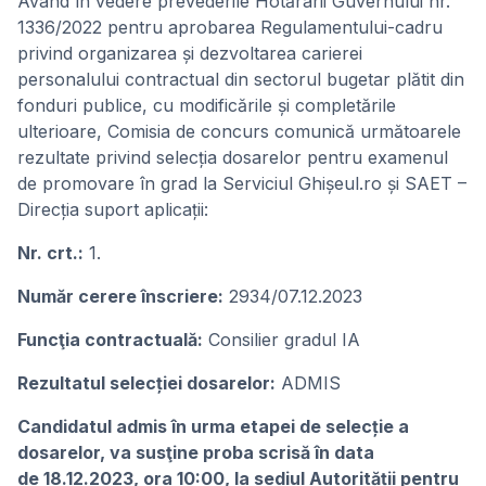
Având în vedere prevederile Hotărârii Guvernului nr.
1336/2022 pentru aprobarea Regulamentului-cadru
privind organizarea și dezvoltarea carierei
personalului contractual din sectorul bugetar plătit din
fonduri publice, cu modificările și completările
ulterioare, Comisia de concurs comunică următoarele
rezultate privind selecția dosarelor pentru examenul
de promovare în grad la Serviciul Ghișeul.ro și SAET –
Direcția suport aplicații:
Nr. crt.:
1.
Număr cerere înscriere:
2934/07.12.2023
Funcţia contractuală:
Consilier gradul IA
Rezultatul selecției dosarelor:
ADMIS
Candidatul admis în urma etapei de selecție a
dosarelor, va susţine proba scrisă în data
de 18.12.2023, ora 10:00, la sediul Autorității pentru