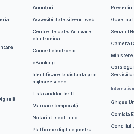
Anunțuri
Presedint
eriat
Accesibilitate site-uri web
Guvernul
Centre de date. Arhivare
Senatul R
electronica
Camera D
entare
Comert electronic
Ministere
eBanking
Catalogul
Identificare la distanta prin
Serviciilo
mijloace video
Internațio
Lista auditorilor IT
igitalǎ
Ghișee U
Marcare temporalǎ
Comisia 
Notariat electronic
Consiliul
Platforme digitale pentru