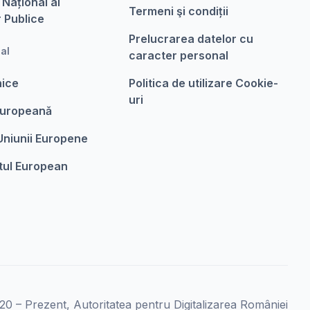
 Național al
Termeni şi condiții
r Publice
Prelucrarea datelor cu
nal
caracter personal
nice
Politica de utilizare Cookie-
uri
Europeanǎ
 Uniunii Europene
tul European
0 – Prezent, Autoritatea pentru Digitalizarea României