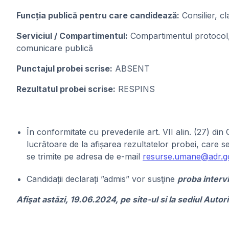
Funcția publică pentru care candideazǎ:
Consilier, cl
Serviciul / Compartimentul:
Compartimentul protocol, r
comunicare publică
Punctajul probei scrise:
ABSENT
Rezultatul probei scrise:
RESPINS
În conformitate cu prevederile art. VII alin. (27) din
lucrătoare de la afișarea rezultatelor probei, care se
se trimite pe adresa de e-mail
resurse.umane@adr.g
Candidații declarați ”admis” vor susţine
proba interv
Afişat astăzi, 19.06.2024, pe site-ul si la sediul Autor