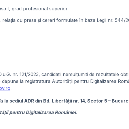
asa I, grad profesional superior
elația cu presa și cereri formulate în baza Legii nr. 544/2
 O.u.G. nr. 121/2023, candidații nemulțumiti de rezultatele ob
 depune la registratura Autorității pentru Digitalizarea Român
ov.ro
.
iu
la sediul ADR
din Bd. Libertății nr. 14, Sector 5 – Bucure
ității pentru Digitalizarea României
.