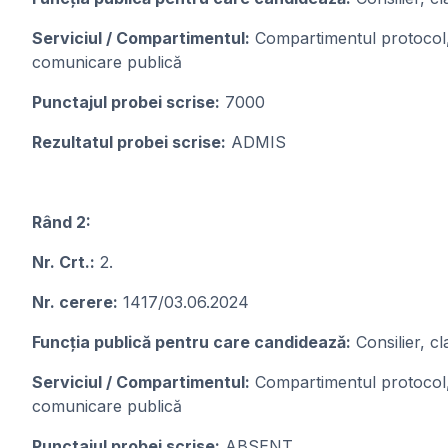
Serviciul / Compartimentul:
Compartimentul protocol, r
comunicare publică
Punctajul probei scrise:
7000
Rezultatul probei scrise:
ADMIS
Rând 2:
Nr. Crt.:
2.
Nr. cerere:
1417/03.06.2024
Funcția publică pentru care candideazǎ:
Consilier, cl
Serviciul / Compartimentul:
Compartimentul protocol, r
comunicare publică
Punctajul probei scrise:
ABSENT