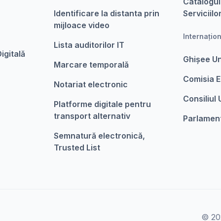
Catalogul
Identificare la distanta prin
Serviciilo
mijloace video
Internațio
Lista auditorilor IT
igitalǎ
Ghișee U
Marcare temporalǎ
Comisia 
Notariat electronic
Consiliul
Platforme digitale pentru
transport alternativ
Parlamen
Semnatură electronică,
Trusted List
© 202