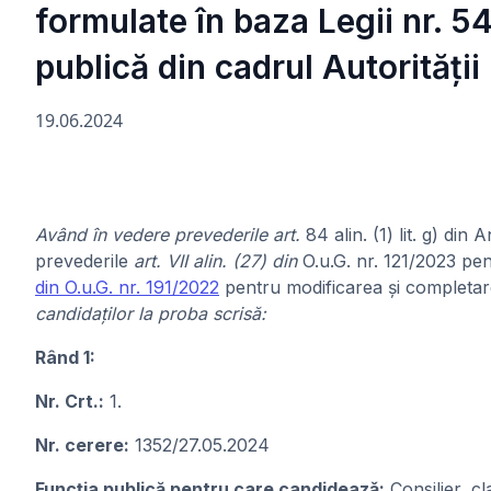
formulate în baza Legii nr. 
publică din cadrul Autorități
19.06.2024
Având în vedere prevederile art.
84 alin. (1) lit. g) di
prevederile
art. VII alin. (27) din
O.u.G. nr. 121/2023 pe
din O.u.G. nr. 191/2022
pentru modificarea și completa
candidaților la proba scrisă:
Rând 1:
Nr. Crt.:
1.
Nr. cerere:
1352/27.05.2024
Funcția publică pentru care candideazǎ:
Consilier, cl