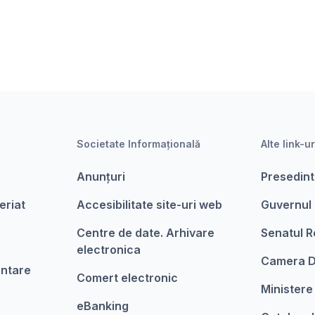
Societate Informațională
Alte link-ur
Anunțuri
Presedint
eriat
Accesibilitate site-uri web
Guvernul
Centre de date. Arhivare
Senatul R
electronica
Camera D
entare
Comert electronic
Ministere
eBanking