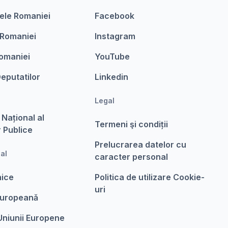
ele Romaniei
Facebook
 Romaniei
Instagram
omaniei
YouTube
eputatilor
Linkedin
Legal
 Național al
Termeni şi condiții
r Publice
Prelucrarea datelor cu
nal
caracter personal
nice
Politica de utilizare Cookie-
uri
Europeanǎ
 Uniunii Europene