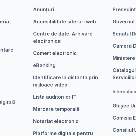
Anunțuri
Presedint
eriat
Accesibilitate site-uri web
Guvernul
Centre de date. Arhivare
Senatul R
electronica
Camera D
entare
Comert electronic
Ministere
eBanking
Catalogul
Identificare la distanta prin
Serviciilo
mijloace video
Internațio
Lista auditorilor IT
igitalǎ
Ghișee U
Marcare temporalǎ
Comisia 
Notariat electronic
Consiliul
Platforme digitale pentru