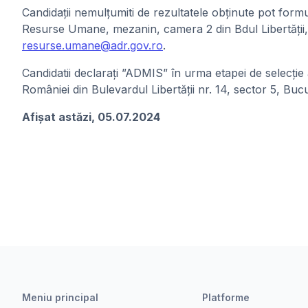
Candidații nemulțumiti de rezultatele obținute pot formu
Resurse Umane, mezanin, camera 2 din Bdul Libertății, n
resurse.umane@adr.gov.ro
.
Candidatii declarați ”ADMIS” în urma etapei de selecție
României din Bulevardul Libertății nr. 14, sector 5, Bucu
Afișat astăzi, 05.07.2024
Meniu principal
Platforme