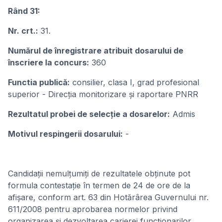
Rând 31:
Nr. crt.:
31.
Numărul de înregistrare atribuit dosarului de
înscriere la concurs:
360
Functia publică:
consilier, clasa I, grad profesional
superior - Direcția monitorizare și raportare PNRR
Rezultatul probei de selecție a dosarelor:
Admis
Motivul respingerii dosarului:
-
Candidații nemulțumiți de rezultatele obținute pot
formula contestație în termen de 24 de ore de la
afișare, conform art. 63 din Hotărârea Guvernului nr.
611/2008 pentru aprobarea normelor privind
organizarea și dezvoltarea carierei funcționarilor