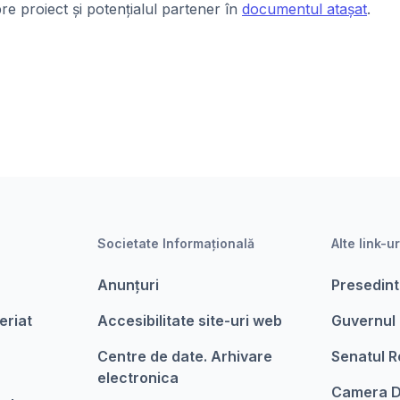
pre proiect și potențialul partener în
documentul atașat
.
Societate Informațională
Alte link-ur
Anunțuri
Presedint
eriat
Accesibilitate site-uri web
Guvernul
Centre de date. Arhivare
Senatul R
electronica
Camera D