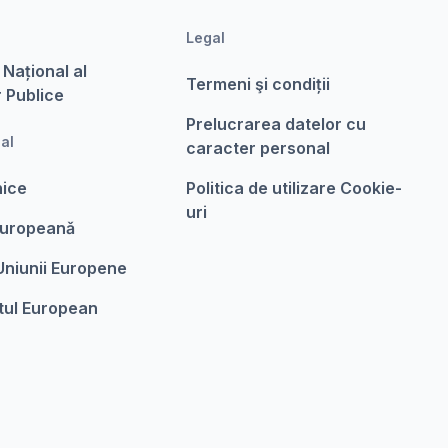
Legal
 Național al
Termeni şi condiții
r Publice
Prelucrarea datelor cu
nal
caracter personal
nice
Politica de utilizare Cookie-
uri
Europeanǎ
 Uniunii Europene
tul European