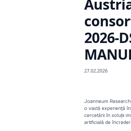
Austri
consor
2026-D
MANUF
27.02.2026
Joanneum Research Dig
o vastă experiență în
cercetării în soluți
artificială de încrede