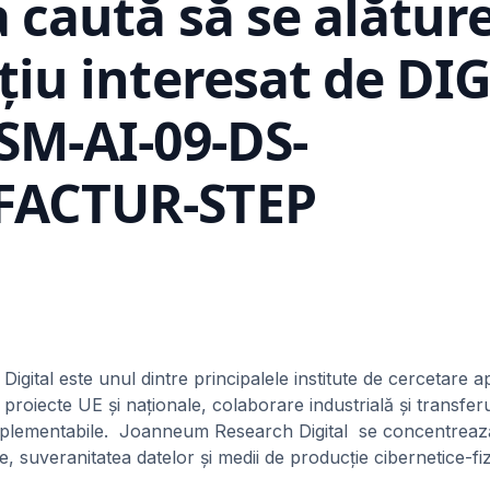
a caută să se alătur
țiu interesat de DIG
SM-AI-09-DS-
ACTUR-STEP
ital este unul dintre principalele institute de cercetare ap
 proiecte UE și naționale, colaborare industrială și transferu
i implementabile. Joanneum Research Digital se concentrează
re, suveranitatea datelor și medii de producție cibernetice-fiz