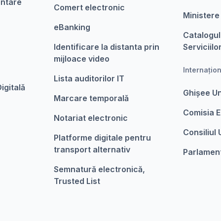
entare
Comert electronic
Ministere
eBanking
Catalogul
Identificare la distanta prin
Serviciilo
mijloace video
Internațio
Lista auditorilor IT
igitalǎ
Ghișee U
Marcare temporalǎ
Comisia 
Notariat electronic
Consiliul
Platforme digitale pentru
transport alternativ
Parlamen
Semnatură electronică,
Trusted List