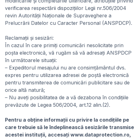
modificările şi completările ulterioare, atribuţiile privind
verificarea respectării dispoziţiilor Legii nr.506/2004
revin Autorităţii Naţionale de Supraveghere a
Prelucrării Datelor cu Caracter Personal (ANSPDCP).
Reclamaţii şi sesizări:
În cazul în care primiţi comunicări nesolicitate prin
poşta electronică, vă rugăm să vă adresaţi ANSPDCP
în următoarele situaţii:
– Expeditorul mesajului nu are consimţământul dvs.
expres pentru utilizarea adresei de poştă electronică
pentru transmiterea de comunicări publicitare sau de
orice altă natură;
– Nu aveţi posibilitatea de a vă dezabona în condiţiile
prevăzute de Legea 506/2004, art.12 alin.(2).
Pentru a obţine informaţii cu privire la condiţiile pe
care trebuie să le îndeplinească sesizările transmise
acestei instituţii, accesaţi
www.dataprotection.ro
,