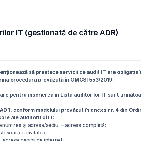
rilor IT (gestionată de către ADR)
enţionează să presteze servicii de audit IT are obligaţia în
a urma procedura prevăzută în OMCSI 553/2019.
e pentru înscrierea în Lista auditorilor IT sunt următoa
 ADR, conform modelului prevăzut în anexa nr. 4 din Ordi
care ale auditorului IT:
numirea şi adresa/sediul – adresa completă;
sfăşoară activitatea;
, adresa paginii de internet;