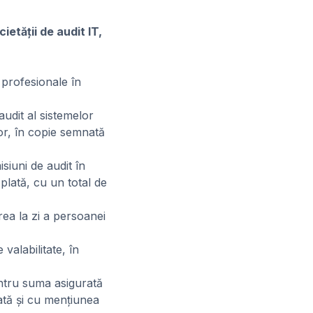
ietăţii de audit IT,
 profesionale în
audit al sistemelor
tor, în copie semnată
siuni de audit în
 plată, cu un total de
rea la zi a persoanei
 valabilitate, în
entru suma asigurată
ată şi cu menţiunea