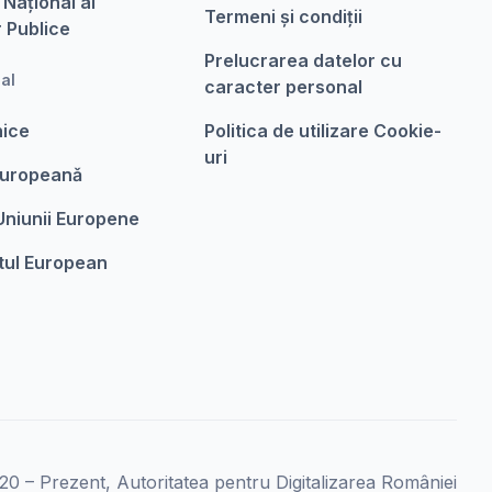
 Național al
Termeni şi condiții
r Publice
Prelucrarea datelor cu
nal
caracter personal
nice
Politica de utilizare Cookie-
uri
Europeanǎ
 Uniunii Europene
tul European
0 – Prezent, Autoritatea pentru Digitalizarea României