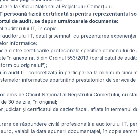
istrare la Oficiul Naţional al Registrului Comerţului;
T persoană fizică certificată şi pentru reprezentantul soc
rtul de audit, se depun următoarele documente:
al auditorului IT, în copie;
l auditorului IT, datat şi semnat, cu prezentarea experienţei
elor informatice;
eia dintre certificările profesionale specifice domeniului de 
te în anexa nr. 5 din Ordinul 553/2019 (certificatul de audi
form cu originalul”);
 în audit IT, concretizată în participarea la minimum cinci mi
istemelor informatice aparţinând prestatorilor de servicii de
tor emis de Oficiul Naţional al Registrului Comerţului, cu sta
de 30 de zile, în original;
er judiciar şi certificatul de cazier fiscal, aflate în termenul de
urare de răspundere civilă profesională a auditorului IT, p
uro, valabil la data epunerii documentaţiei, în copie semn