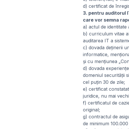
d) certificat de înreg
3. pentru auditorul I
care vor semna rapo
a) actul de identitate 
b) curriculum vitae a
auditarea IT a sistem
c) dovada deţinerii un
informatice, menţiona
şi cu menţiunea „Con
d) dovada experienţei
domeniul securităţii s
cel puţin 30 de zile;
e) certificat constata
juridice, nu mai vechi 
f) certificatul de cazi
original;
g) contractul de asig
de minimum 100.000 e