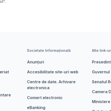
l”.
Societate Informațională
Alte link-ur
Anunțuri
Presedint
eriat
Accesibilitate site-uri web
Guvernul
Centre de date. Arhivare
Senatul R
electronica
Camera D
entare
Comert electronic
Ministere
eBanking