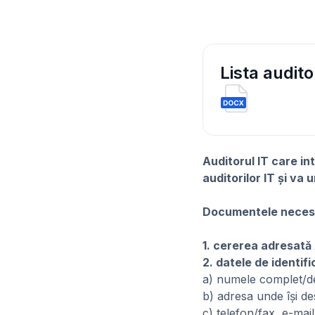
Lista audito
Auditorul IT care int
auditorilor IT și v
Documentele necesar
1. cererea adresată
2. datele de identifi
a) numele complet/de
b) adresa unde îşi de
c) telefon/fax, e-mail