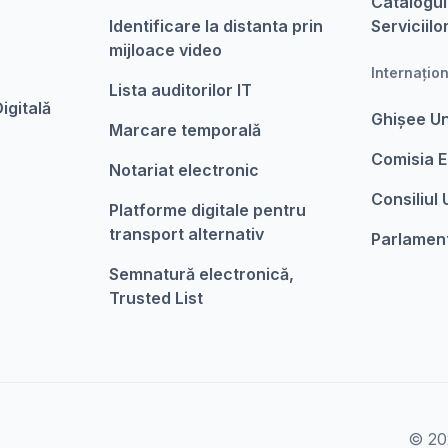
Catalogul
Identificare la distanta prin
Serviciilo
mijloace video
Internațio
Lista auditorilor IT
igitalǎ
Ghișee U
Marcare temporalǎ
Comisia 
Notariat electronic
Consiliul
Platforme digitale pentru
transport alternativ
Parlamen
Semnatură electronică,
Trusted List
© 202