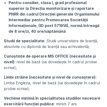
Pentru consilier, clasa I, grad profesional
superior la Direcția monitorizare și raportare
PNRR din cadrul Direcției generale Organismului
Intermediar pentru Promovarea Societății
Informaționale, (ID post 571914), normă întreagă
de 8 ore/zi, 40 ore/săptămână
Studii de specialitate
: Studii universitare de licență,
absolvite cu diplomă de licență sau echivalentă;
Cunoștințe de operare MS OFFICE (necesitate și
nivel)
: nivel de bază (se dovedește în cadrul probei
scrise);
Limbi străine (necesitate și nivel de cunoaștere)
:
Limba Engleza, nivel de bază (se dovedeşte în cadrul
probei scrise);
Vechime minimă în specialitatea studiilor necesare
exercitării funcției publice
: minim 7 ani.