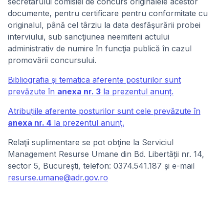
secretarului comisiei de concurs originalele acestor
documente, pentru certificare pentru conformitate cu
originalul, până cel târziu la data desfăşurării probei
interviului, sub sancţiunea neemiterii actului
administrativ de numire în funcţia publică în cazul
promovării concursului.
Bibliografia și tematica aferente posturilor sunt
prevăzute în
anexa nr. 3
la prezentul anunț.
Atribuțiile aferente posturilor sunt cele prevăzute în
anexa nr. 4
la prezentul anunţ.
Relaţii suplimentare se pot obţine la Serviciul
Management Resurse Umane din Bd. Libertății nr. 14,
sector 5, București, telefon: 0374.541.187 și e-mail
resurse.umane@adr.gov.ro