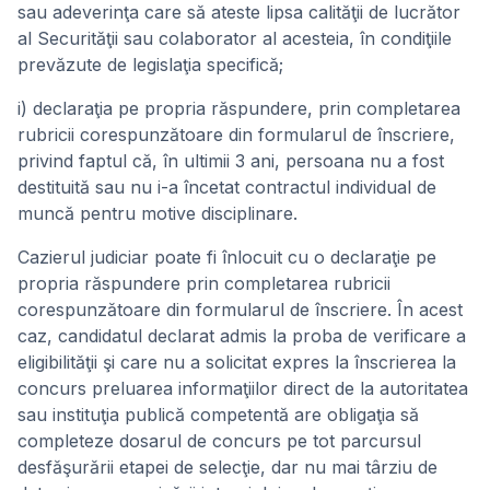
sau adeverinţa care să ateste lipsa calităţii de lucrător
al Securităţii sau colaborator al acesteia, în condiţiile
prevăzute de legislaţia specifică;
i) declaraţia pe propria răspundere, prin completarea
rubricii corespunzătoare din formularul de înscriere,
privind faptul că, în ultimii 3 ani, persoana nu a fost
destituită sau nu i-a încetat contractul individual de
muncă pentru motive disciplinare.
Cazierul judiciar poate fi înlocuit cu o declaraţie pe
propria răspundere prin completarea rubricii
corespunzătoare din formularul de înscriere. În acest
caz, candidatul declarat admis la proba de verificare a
eligibilităţii şi care nu a solicitat expres la înscrierea la
concurs preluarea informaţiilor direct de la autoritatea
sau instituţia publică competentă are obligaţia să
completeze dosarul de concurs pe tot parcursul
desfăşurării etapei de selecţie, dar nu mai târziu de