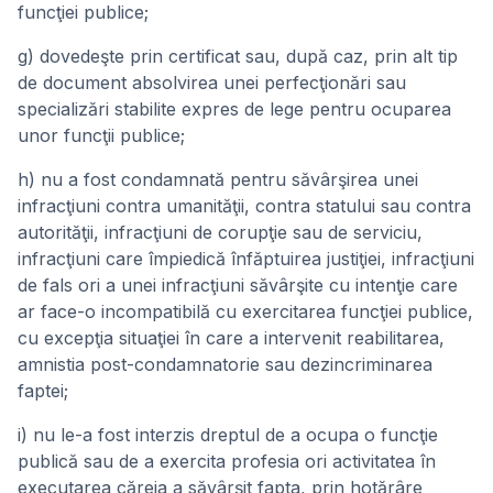
funcţiei publice;
g) dovedeşte prin certificat sau, după caz, prin alt tip
de document absolvirea unei perfecţionări sau
specializări stabilite expres de lege pentru ocuparea
unor funcţii publice;
h) nu a fost condamnată pentru săvârşirea unei
infracţiuni contra umanităţii, contra statului sau contra
autorităţii, infracţiuni de corupţie sau de serviciu,
infracţiuni care împiedică înfăptuirea justiţiei, infracţiuni
de fals ori a unei infracţiuni săvârşite cu intenţie care
ar face-o incompatibilă cu exercitarea funcţiei publice,
cu excepţia situaţiei în care a intervenit reabilitarea,
amnistia post-condamnatorie sau dezincriminarea
faptei;
i) nu le-a fost interzis dreptul de a ocupa o funcţie
publică sau de a exercita profesia ori activitatea în
executarea căreia a săvârşit fapta, prin hotărâre