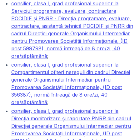
consilier, clasa I, grad profesional superior la
Serviciul programare, evaluare, contractare
POCIDIF și PNRR - Direcția programare, evaluare,
contractare, asistență tehnică POCIDIF și PNRR din
cadrul Direcției generale Organismului Intermediar
pentru Promovarea Societății Informaționale, (ID
post 599798), normă întreagă de 8 ore/zi, 40
ore/săptămână
;
consilier, clasa I, grad profesional superior la
Compartimentul ofițeri nereguli din cadrul Direcției
generale Organismului Intermediar pentru
Promovarea Societății Informaționale, (ID post
356387), normă întreagă de 8 ore/zi, 40
ore/săptămână
;
consilier, clasa I, grad profesional superior la
Direcția monitorizare și raportare PNRR din cadrul
Direcției generale Organismului Intermediar pentru
Promovarea Societății Informaționale, (ID post