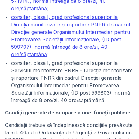
571914), normă întreagă de 8 ore/zi, 40
ore/săptămână
;
consilier, clasa I, grad profesional superior la
Direcția monitorizare și raportare PNRR din cadrul
Direcției generale Organismului Intermediar pentru
Promovarea Societății Informaționale, (ID post
599797), normă întreagă de 8 ore/zi, 40
ore/săptămână
;
consilier, clasa I, grad profesional superior la
Serviciul monitorizare PNRR - Direcția monitorizare
și raportare PNRR din cadrul Direcției generale
Organismului Intermediar pentru Promovarea
Societății Informaționale, (ID post 599803), normă
întreagă de 8 ore/zi, 40 ore/săptămână.
Condiţii generale de ocupare a unei funcții publice:
Candidații trebuie să îndeplinească condițiile prevăzute
la art. 465 din Ordonanța de Urgență a Guvernului nr.