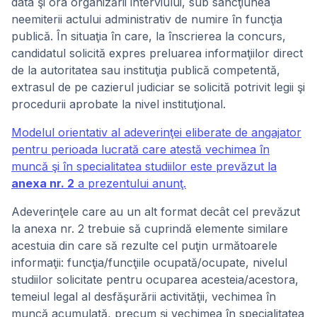
data şi ora organizării interviului, sub sancţiunea
neemiterii actului administrativ de numire în funcţia
publică. În situaţia în care, la înscrierea la concurs,
candidatul solicită expres preluarea informaţiilor direct
de la autoritatea sau instituţia publică competentă,
extrasul de pe cazierul judiciar se solicită potrivit legii şi
procedurii aprobate la nivel instituţional.
Modelul orientativ al adeverinţei eliberate de angajator
pentru perioada lucrată care atestă vechimea în
muncă şi în specialitatea studiilor este prevăzut la
anexa nr. 2
a prezentului anunţ.
Adeverinţele care au un alt format decât cel prevăzut
la anexa nr. 2 trebuie să cuprindă elemente similare
acestuia din care să rezulte cel puţin următoarele
informaţii: funcţia/funcţiile ocupată/ocupate, nivelul
studiilor solicitate pentru ocuparea acesteia/acestora,
temeiul legal al desfăşurării activităţii, vechimea în
muncă acumulată, precum şi vechimea în specialitatea