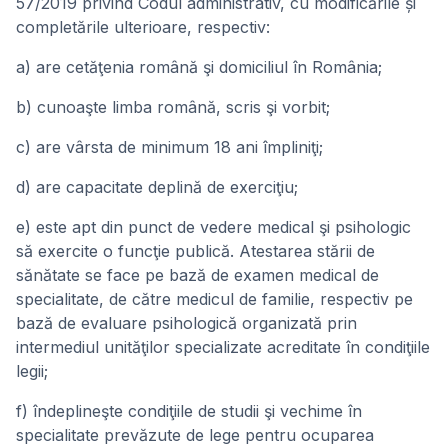
57/2019 privind Codul administrativ, cu modificările și
completările ulterioare, respectiv:
a) are cetăţenia română şi domiciliul în România;
b) cunoaşte limba română, scris şi vorbit;
c) are vârsta de minimum 18 ani împliniţi;
d) are capacitate deplină de exerciţiu;
e) este apt din punct de vedere medical şi psihologic
să exercite o funcţie publică. Atestarea stării de
sănătate se face pe bază de examen medical de
specialitate, de către medicul de familie, respectiv pe
bază de evaluare psihologică organizată prin
intermediul unităţilor specializate acreditate în condiţiile
legii;
f) îndeplineşte condiţiile de studii şi vechime în
specialitate prevăzute de lege pentru ocuparea