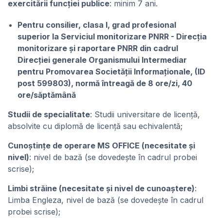
exercitării funcției publice
: minim 7 ani.
Pentru consilier, clasa I, grad profesional
superior la Serviciul monitorizare PNRR - Direcția
monitorizare și raportare PNRR din cadrul
Direcției generale Organismului Intermediar
pentru Promovarea Societății Informaționale, (ID
post 599803), normă întreagă de 8 ore/zi, 40
ore/săptămână
Studii de specialitate
: Studii universitare de licență,
absolvite cu diplomă de licență sau echivalentă;
Cunoștințe de operare MS OFFICE (necesitate și
nivel)
: nivel de bază (se dovedește în cadrul probei
scrise);
Limbi străine (necesitate și nivel de cunoaștere)
:
Limba Engleza, nivel de bază (se dovedeşte în cadrul
probei scrise);