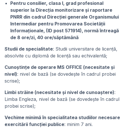
Pentru consilier, clasa I, grad profesional
superior la Direcția monitorizare și raportare
PNRR din cadrul Direcției generale Organismului
Intermediar pentru Promovarea Societății
Informaționale, (ID post 571914), normă întreagă
de 8 ore/zi, 40 ore/săptămână
Studii de specialitate
: Studii universitare de licență,
absolvite cu diplomă de licență sau echivalentă;
Cunoștințe de operare MS OFFICE (necesitate și
nivel)
: nivel de bază (se dovedește în cadrul probei
scrise);
Limbi străine (necesitate și nivel de cunoaștere)
:
Limba Engleza, nivel de bază (se dovedeşte în cadrul
probei scrise);
Vechime minimă în specialitatea studiilor necesare
exercitării funcției publice
: minim 7 ani.