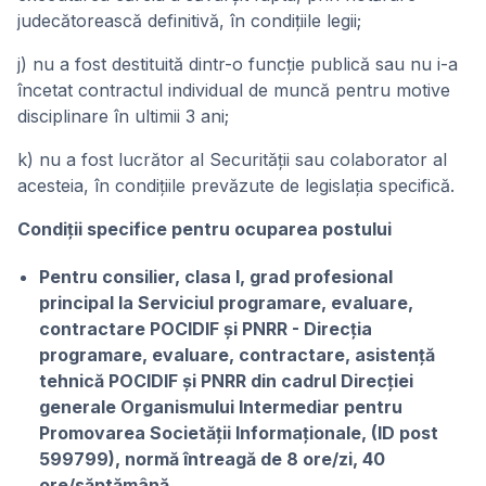
judecătorească definitivă, în condiţiile legii;
j) nu a fost destituită dintr-o funcţie publică sau nu i-a
încetat contractul individual de muncă pentru motive
disciplinare în ultimii 3 ani;
k) nu a fost lucrător al Securităţii sau colaborator al
acesteia, în condiţiile prevăzute de legislaţia specifică.
Condiții specifice pentru ocuparea postului
Pentru consilier, clasa I, grad profesional
principal la Serviciul programare, evaluare,
contractare POCIDIF și PNRR - Direcția
programare, evaluare, contractare, asistență
tehnică POCIDIF și PNRR din cadrul Direcției
generale Organismului Intermediar pentru
Promovarea Societății Informaționale, (ID post
599799), normă întreagă de 8 ore/zi, 40
ore/săptămână