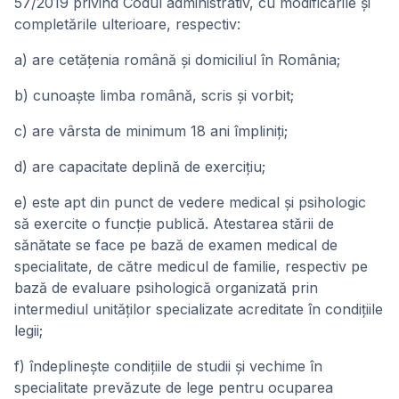
57/2019 privind Codul administrativ, cu modificările și
completările ulterioare, respectiv:
a) are cetăţenia română şi domiciliul în România;
b) cunoaşte limba română, scris şi vorbit;
c) are vârsta de minimum 18 ani împliniţi;
d) are capacitate deplină de exerciţiu;
e) este apt din punct de vedere medical şi psihologic
să exercite o funcţie publică. Atestarea stării de
sănătate se face pe bază de examen medical de
specialitate, de către medicul de familie, respectiv pe
bază de evaluare psihologică organizată prin
intermediul unităţilor specializate acreditate în condiţiile
legii;
f) îndeplineşte condiţiile de studii şi vechime în
specialitate prevăzute de lege pentru ocuparea