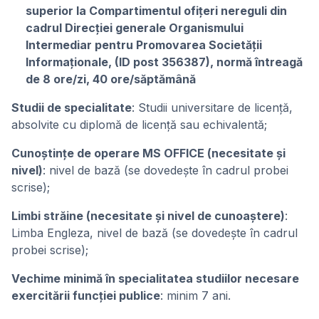
superior la Compartimentul ofițeri nereguli din
cadrul Direcției generale Organismului
Intermediar pentru Promovarea Societății
Informaționale, (ID post 356387), normă întreagă
de 8 ore/zi, 40 ore/săptămână
Studii de specialitate
: Studii universitare de licență,
absolvite cu diplomă de licență sau echivalentă;
Cunoștințe de operare MS OFFICE (necesitate și
nivel)
: nivel de bază (se dovedește în cadrul probei
scrise);
Limbi străine (necesitate și nivel de cunoaștere)
:
Limba Engleza, nivel de bază (se dovedeşte în cadrul
probei scrise);
Vechime minimă în specialitatea studiilor necesare
exercitării funcției publice
: minim 7 ani.