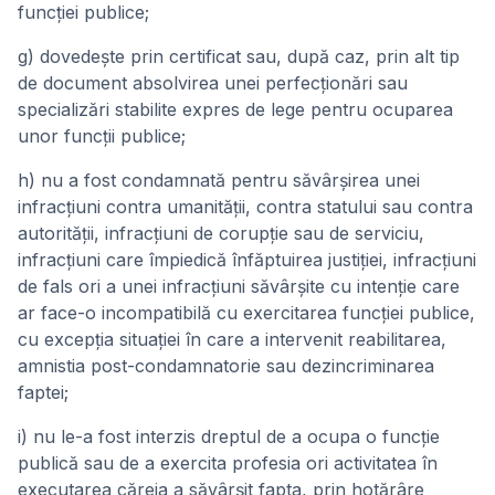
funcţiei publice;
g) dovedeşte prin certificat sau, după caz, prin alt tip
de document absolvirea unei perfecţionări sau
specializări stabilite expres de lege pentru ocuparea
unor funcţii publice;
h) nu a fost condamnată pentru săvârşirea unei
infracţiuni contra umanităţii, contra statului sau contra
autorităţii, infracţiuni de corupţie sau de serviciu,
infracţiuni care împiedică înfăptuirea justiţiei, infracţiuni
de fals ori a unei infracţiuni săvârşite cu intenţie care
ar face-o incompatibilă cu exercitarea funcţiei publice,
cu excepţia situaţiei în care a intervenit reabilitarea,
amnistia post-condamnatorie sau dezincriminarea
faptei;
i) nu le-a fost interzis dreptul de a ocupa o funcţie
publică sau de a exercita profesia ori activitatea în
executarea căreia a săvârşit fapta, prin hotărâre