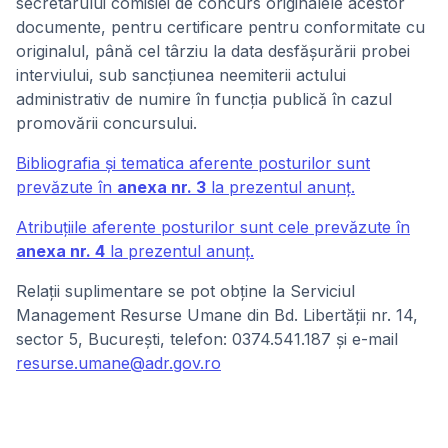
secretarului comisiei de concurs originalele acestor
documente, pentru certificare pentru conformitate cu
originalul, până cel târziu la data desfăşurării probei
interviului, sub sancţiunea neemiterii actului
administrativ de numire în funcţia publică în cazul
promovării concursului.
Bibliografia și tematica aferente posturilor sunt
prevăzute în
anexa nr. 3
la prezentul anunț.
Atribuțiile aferente posturilor sunt cele prevăzute în
anexa nr. 4
la prezentul anunţ.
Relaţii suplimentare se pot obţine la Serviciul
Management Resurse Umane din Bd. Libertății nr. 14,
sector 5, București, telefon: 0374.541.187 și e-mail
resurse.umane@adr.gov.ro