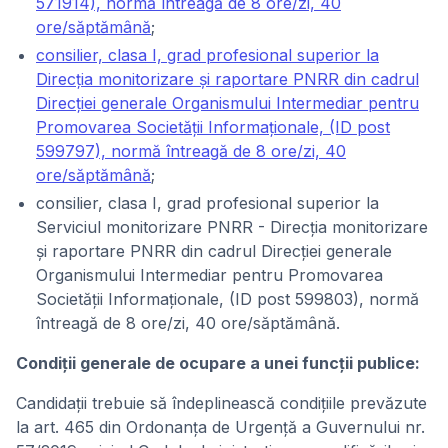
571914), normă întreagă de 8 ore/zi, 40
ore/săptămână
;
consilier, clasa I, grad profesional superior la
Direcția monitorizare și raportare PNRR din cadrul
Direcției generale Organismului Intermediar pentru
Promovarea Societății Informaționale, (ID post
599797), normă întreagă de 8 ore/zi, 40
ore/săptămână
;
consilier, clasa I, grad profesional superior la
Serviciul monitorizare PNRR - Direcția monitorizare
și raportare PNRR din cadrul Direcției generale
Organismului Intermediar pentru Promovarea
Societății Informaționale, (ID post 599803), normă
întreagă de 8 ore/zi, 40 ore/săptămână.
Condiţii generale de ocupare a unei funcții publice:
Candidații trebuie să îndeplinească condițiile prevăzute
la art. 465 din Ordonanța de Urgență a Guvernului nr.