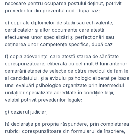
necesare pentru ocuparea postului deţinut, potrivit
prevederilor din prezentul cod, după caz;
e) copii ale diplomelor de studii sau echivalente,
certificatelor şi altor documente care atestă
efectuarea unor specializări şi perfecţionări sau
deţinerea unor competenţe specifice, după caz
f) copia adeverinţei care atestă starea de sănătate
corespunzătoare, eliberată cu cel mult 6 luni anterior
demarării etapei de selecţie de către medicul de familie
al candidatului, şi a avizului psihologic eliberat pe baza
unei evaluări psihologice organizate prin intermediul
unităţilor specializate acreditate în condiţiile legii,
valabil potrivit prevederilor legale;
g) cazierul judiciar;
h) declaraţia pe propria răspundere, prin completarea
rubricii corespunzătoare din formularul de înscriere,