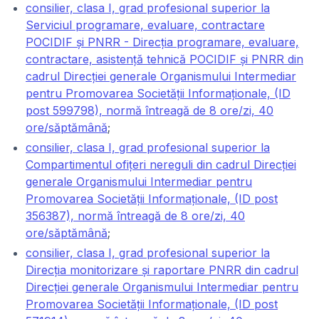
consilier, clasa I, grad profesional superior la
Serviciul programare, evaluare, contractare
POCIDIF și PNRR - Direcția programare, evaluare,
contractare, asistență tehnică POCIDIF și PNRR din
cadrul Direcției generale Organismului Intermediar
pentru Promovarea Societății Informaționale, (ID
post 599798), normă întreagă de 8 ore/zi, 40
ore/săptămână
;
consilier, clasa I, grad profesional superior la
Compartimentul ofițeri nereguli din cadrul Direcției
generale Organismului Intermediar pentru
Promovarea Societății Informaționale, (ID post
356387), normă întreagă de 8 ore/zi, 40
ore/săptămână
;
consilier, clasa I, grad profesional superior la
Direcția monitorizare și raportare PNRR din cadrul
Direcției generale Organismului Intermediar pentru
Promovarea Societății Informaționale, (ID post