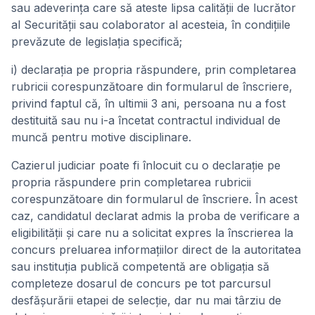
sau adeverinţa care să ateste lipsa calităţii de lucrător
al Securităţii sau colaborator al acesteia, în condiţiile
prevăzute de legislaţia specifică;
i) declaraţia pe propria răspundere, prin completarea
rubricii corespunzătoare din formularul de înscriere,
privind faptul că, în ultimii 3 ani, persoana nu a fost
destituită sau nu i-a încetat contractul individual de
muncă pentru motive disciplinare.
Cazierul judiciar poate fi înlocuit cu o declaraţie pe
propria răspundere prin completarea rubricii
corespunzătoare din formularul de înscriere. În acest
caz, candidatul declarat admis la proba de verificare a
eligibilităţii şi care nu a solicitat expres la înscrierea la
concurs preluarea informaţiilor direct de la autoritatea
sau instituţia publică competentă are obligaţia să
completeze dosarul de concurs pe tot parcursul
desfăşurării etapei de selecţie, dar nu mai târziu de