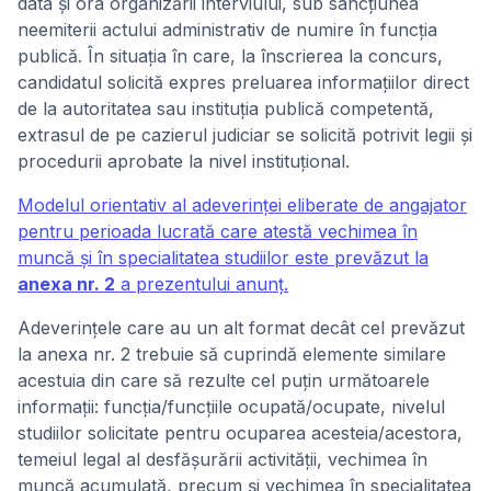
data şi ora organizării interviului, sub sancţiunea
neemiterii actului administrativ de numire în funcţia
publică. În situaţia în care, la înscrierea la concurs,
candidatul solicită expres preluarea informaţiilor direct
de la autoritatea sau instituţia publică competentă,
extrasul de pe cazierul judiciar se solicită potrivit legii şi
procedurii aprobate la nivel instituţional.
Modelul orientativ al adeverinţei eliberate de angajator
pentru perioada lucrată care atestă vechimea în
muncă şi în specialitatea studiilor este prevăzut la
anexa nr. 2
a prezentului anunţ.
Adeverinţele care au un alt format decât cel prevăzut
la anexa nr. 2 trebuie să cuprindă elemente similare
acestuia din care să rezulte cel puţin următoarele
informaţii: funcţia/funcţiile ocupată/ocupate, nivelul
studiilor solicitate pentru ocuparea acesteia/acestora,
temeiul legal al desfăşurării activităţii, vechimea în
muncă acumulată, precum şi vechimea în specialitatea