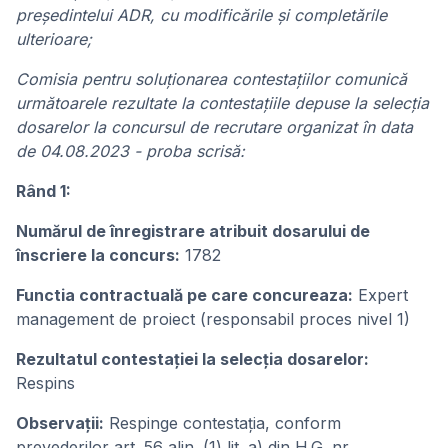
președintelui ADR, cu modificările și completările
ulterioare;
Comisia pentru soluționarea contestațiilor comunică
următoarele rezultate la contestațiile depuse la selecția
dosarelor la concursul de recrutare organizat în data
de 04.08.2023 - proba scrisă:
Rând 1:
Numărul de înregistrare atribuit dosarului de
înscriere la concurs:
1782
Functia contractuală pe care concureaza:
Expert
management de proiect (responsabil proces nivel 1)
Rezultatul contestației la selecția dosarelor:
Respins
Observații:
Respinge contestația, conform
prevederilor art. 56 alin. (1) lit. a) din H.G. nr.