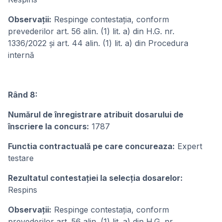
Observații:
Respinge contestația, conform
prevederilor art. 56 alin. (1) lit. a) din H.G. nr.
1336/2022 și art. 44 alin. (1) lit. a) din Procedura
internă
Rând 8:
Numărul de înregistrare atribuit dosarului de
înscriere la concurs:
1787
Functia contractuală pe care concureaza:
Expert
testare
Rezultatul contestației la selecția dosarelor:
Respins
Observații:
Respinge contestația, conform
prevederilor art. 56 alin. (1) lit. a) din H.G. nr.