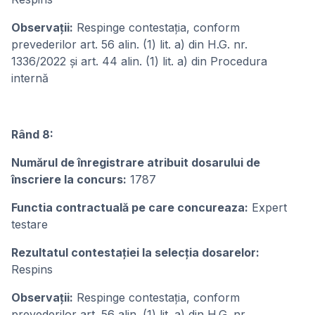
Observații:
Respinge contestația, conform
prevederilor art. 56 alin. (1) lit. a) din H.G. nr.
1336/2022 și art. 44 alin. (1) lit. a) din Procedura
internă
Rând 8:
Numărul de înregistrare atribuit dosarului de
înscriere la concurs:
1787
Functia contractuală pe care concureaza:
Expert
testare
Rezultatul contestației la selecția dosarelor:
Respins
Observații:
Respinge contestația, conform
prevederilor art. 56 alin. (1) lit. a) din H.G. nr.