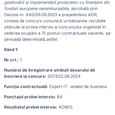
gestionării și implementării proiectelor cu finanțare din
fonduri europene nerambursabile
, aprobată prin
Decizia nr. 440/09.06.2023 a președintelui ADR,
comisia de concurs comunică următoarele rezultate
obținute la proba interviu a concursului organizat în
vederea ocupării a 15 posturi contractuale vacante, pe
perioadă determinată,astfel:
Rând 1:
Nr.crt.:
1
Numărul de înregistrare atribuit dosarului de
înscriere la concurs:
2073/22.08.2024
Funcţia contractuală:
Expert IT -analist de business
Punctajul probei interviu:
84
Rezultatul probei interviu:
ADMIS