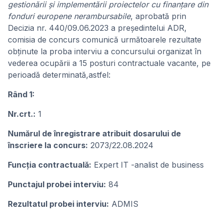
gestionării și implementării proiectelor cu finanțare din
fonduri europene nerambursabile
, aprobată prin
Decizia nr. 440/09.06.2023 a președintelui ADR,
comisia de concurs comunică următoarele rezultate
obținute la proba interviu a concursului organizat în
vederea ocupării a 15 posturi contractuale vacante, pe
perioadă determinată,astfel:
Rând 1:
Nr.crt.:
1
Numărul de înregistrare atribuit dosarului de
înscriere la concurs:
2073/22.08.2024
Funcţia contractuală:
Expert IT -analist de business
Punctajul probei interviu:
84
Rezultatul probei interviu:
ADMIS