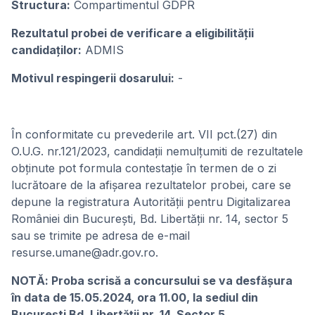
Structura:
Compartimentul GDPR
Rezultatul probei de verificare a eligibilității
candidaților:
ADMIS
Motivul respingerii dosarului:
-
În conformitate cu prevederile art. VII pct.(27) din
O.U.G. nr.121/2023, candidații nemulțumiti de rezultatele
obținute pot formula contestație în termen de o zi
lucrătoare de la afișarea rezultatelor probei, care se
depune la registratura Autorității pentru Digitalizarea
României din București, Bd. Libertății nr. 14, sector 5
sau se trimite pe adresa de e-mail
resurse.umane@adr.gov.ro.
NOTĂ: Proba scrisă a concursului se va desfășura
în data de 15.05.2024, ora 11.00, la sediul din
București Bd. Libertății nr. 14, Sector 5.