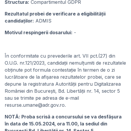
Structura:
Compartimentul GDPR
Rezultatul probei de verificare a eligibilității
candidaților:
ADMIS
Motivul respingerii dosarului:
-
În conformitate cu prevederile art. VII pct.(27) din
O.U.G. nr.121/2023, candidații nemulțumiti de rezultatele
obținute pot formula contestație în termen de o zi
lucrătoare de la afișarea rezultatelor probei, care se
depune la registratura Autorității pentru Digitalizarea
României din București, Bd. Libertății nr. 14, sector 5
sau se trimite pe adresa de e-mail
resurse.umane@adr.gov.ro.
NOTĂ: Proba scrisă a concursului se va desfășura
în data de 15.05.2024, ora 11.00, la sediul din
București Bd. Libertății nr. 14, Sector 5.