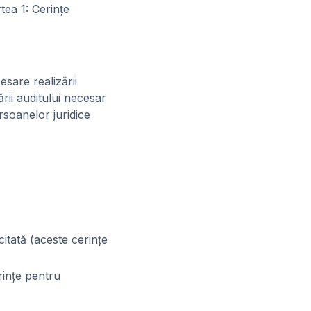
ea 1: Cerinţe
esare realizării
ării auditului necesar
rsoanelor juridice
citată (aceste cerinţe
erinţe pentru