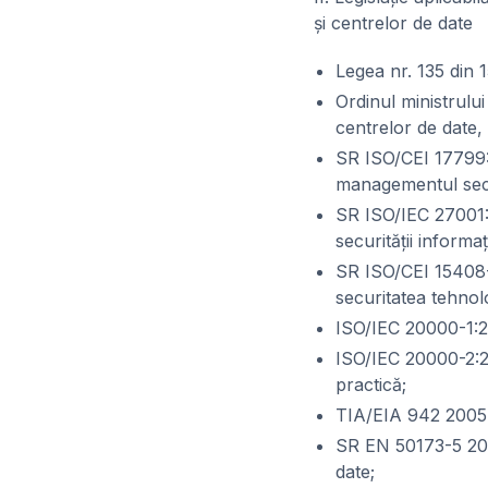
şi centrelor de date
Legea nr. 135 din 
Ordinul ministrulu
centrelor de date, 
SR ISO/CEI 17799:
managementul secur
SR ISO/IEC 27001:
securităţii informaţ
SR ISO/CEI 15408-1
securitatea tehnolo
ISO/IEC 20000-1:20
ISO/IEC 20000-2:2
practică;
TIA/EIA 942 2005 S
SR EN 50173-5 200
date;