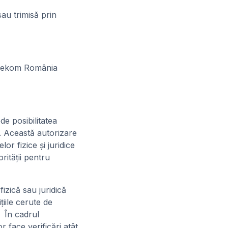
au trimisă prin
 Telekom România
de posibilitatea
e. Această autorizare
r fizice și juridice
rității pentru
izică sau juridică
ţiile cerute de
. În cadrul
r face verificări atât