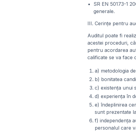
SR EN 50173-1 2008
generale.
III. Cerinţe pentru au
Auditul poate fi reali
acestei proceduri, cât
pentru acordarea auto
calificate se va face 
a) metodologia de a
b) bonitatea candi
c) existenţa unui 
d) experienţa în do
e) îndeplinirea cer
sunt prezentate la
f) independenţa au
personalul care va