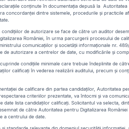
eclaraţiile conţinute în documentaţia depusă la Autoritatea 
a concordanţei dintre sistemele, procedurile şi practicile afi
tate.
rii condiţiilor de autorizare se face de către un auditor dese
gitalizarea României, în urma parcurgerii procesului de calif
inistrului comunicaţiilor şi societăţii informaţionale nr. 48
de autorizare a centrelor de date, cu modificările şi comple
prinde condiţiile minimale care trebuie îndeplinite de către
daţilor calificaţi în vederea realizării auditului, precum şi co
taţiei de calificare din partea candidaţilor, Autoritatea pen
respectarea criteriilor prezentate, va întocmi şi va comunica
e date lista candidaţilor calificaţi. Solicitantul va selecta, dintr
desemnat de către Autoritatea pentru Digitalizarea Românie
e a centrului de date.
ilă şi standarde relevante din domeniul securităţii informaţiei, 