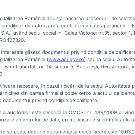
gitalizarea României anunţă lansarea procedurii de selecţie
irii condiţiilor de autorizare a centrului de date aparţin
 având sediul social in Calea Victoriei nr.35, sector 1, 
 RO427320.
 interesate găsesc documentul privind condiţiile de calificare
gitalizarea României (
www.adr.gov.ro
) sau la sediul Autorita
i, B-dul Libertăţii nr. 14, sector 5, Bucureşti, Registratură,
0.
ficare necesare, în cazul ridicării de la sediul Autoritatea p
rnicirea din partea firmei şi copie xerox a actului de identi
e documentul privind condiţiile de calificare.
e a auditorilor este descrisă în OMCSI nr. 489/2009 privin
izare a centrelor de date, cu modificările şi completările ul
are se poate depune documentaţia de calificare este 10.03.2