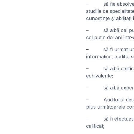
– să fie absolvenţi 
studiile de specialita
cunoştinţe şi abilităţ
– să aibă cel puţin 
cel puţin doi ani înt
– să fi urmat un cur
informatice, auditul
– să aibă calificări
echivalente;
– să aibă experienţ
– Auditorul desemna
plus următoarele cond
– să fi efectuat cel
calificat;