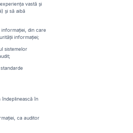
experienţa vastă şi
i) şi să aibă
nformaţiei, din care
tăţii informaţiei;
l sistemelor
udit;
 standarde
îndeplinească în
maţiei, ca auditor