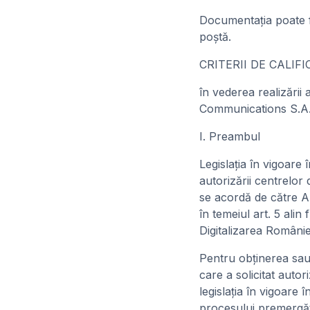
Documentaţia poate fi
poştă.
CRITERII DE CALIF
în vederea realizării
Communications S.A
I. Preambul
Legislaţia în vigoare 
autorizării centrelor 
se acordă de către Au
în temeiul art. 5 ali
Digitalizarea Românie
Pentru obţinerea sau 
care a solicitat autor
legislaţia în vigoare
procesului premergător