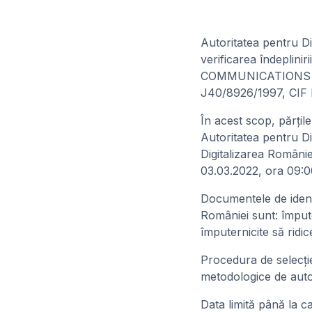
Autoritatea pentru Di
verificarea îndeplin
COMMUNICATIONS S.A.,
J40/8926/1997, CIF
În acest scop, părţile
Autoritatea pentru Di
Digitalizarea Românie
03.03.2022, ora 09:0
Documentele de identi
României sunt: împute
împuternicite să ridic
Procedura de selecţi
metodologice de autor
Data limită până la c