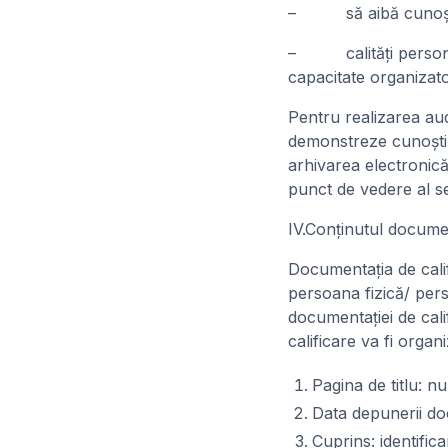
– să aibă cunoştinţe
– calităţi personal
capacitate organizato
Pentru realizarea audi
demonstreze cunoştinţ
arhivarea electronică 
punct de vedere al sec
IV.Conţinutul documen
Documentaţia de calif
persoana fizică/ pers
documentaţiei de cal
calificare va fi organi
Pagina de titlu: n
Data depunerii do
Cuprins: identific