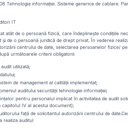
 Tehnologia informaţiei. Sisteme generice de cablare. Part
ditori IT
zat atât de o persoană fizică, care îndeplineşte condiţiile nec
 şi de o persoană juridică de drept privat. În vederea realiz
rizării centrului de date, selectarea persoanelor fizice/ pe
după următoarele criterii obligatorii:
udit utilizată;
datului;
sistem de management al calităţii implementat;
meniul auditului securităţii tehnologiei informaţiei;
inţelor pentru personalul implicat în activitatea de audit soli
 capitolul IV al acestui document);
ditorului faţă de solicitantul autorizării centrului de date.C
 realiza auditul