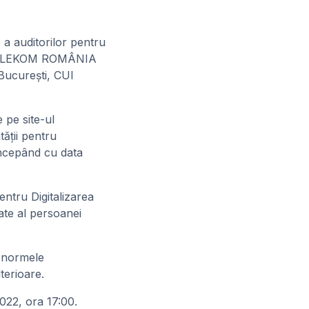
 a auditorilor pentru
ând TELEKOM ROMÂNIA
București, CUI
 pe site-ul
tăţii pentru
 începând cu data
entru Digitalizarea
tate al persoanei
d normele
terioare.
022, ora 17:00.