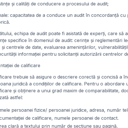
 şi calităţi de conducere a procesului de audit;
e: capacitatea de a conduce un audit în concordanţă cu 
rică.
tului, echipa de audit poate fi asistată de experţi, care să a
e specifice în domeniul de audit: cerinţe şi reglementări leg
şi centrele de date, evaluarea ameninţărilor, vulnerabilităţilo
urităţii informaţiei pentru solicitanţii autorizării centrelor d
taţiei de calificare
icare trebuie să asigure o descriere corectă şi concisă a înd
oana juridică a condiţiilor de calificare. Pentru o abordare
ificare şi obţinere a unui grad maxim de comparabilitate, d
zată astfel:
umele persoanei fizice/ persoanei juridice, adresa, număr tel
cumentaţiei de calificare, numele persoanei de contact.
area clară a textului prin număr de secţiune sau pagină.