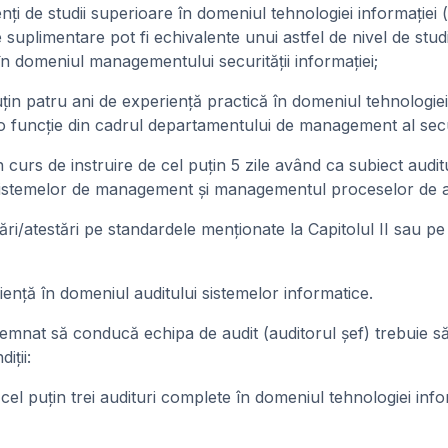
de studii superioare în domeniul tehnologiei informaţiei (
te suplimentare pot fi echivalente unui astfel de nivel de studi
i în domeniul managementului securităţii informaţiei;
patru ani de experienţă practică în domeniul tehnologiei i
r-o funcţie din cadrul departamentului de management al securi
s de instruire de cel puţin 5 zile având ca subiect auditu
 sistemelor de management şi managementul proceselor de a
/atestări pe standardele menţionate la Capitolul II sau pe
ă în domeniul auditului sistemelor informatice.
t să conducă echipa de audit (auditorul şef) trebuie să 
iţii:
 puţin trei audituri complete în domeniul tehnologiei infor