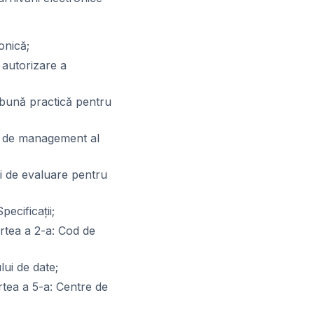
onică;
 autorizare a
 bună practică pentru
me de management al
ii de evaluare pentru
ecificaţii;
rtea a 2-a: Cod de
ui de date;
tea a 5-a: Centre de