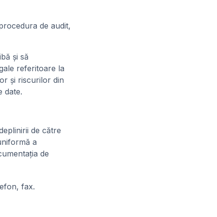
procedura de audit,
ibă şi să
ale referitoare la
r şi riscurilor din
e date.
eplinirii de către
 uniformă a
ocumentaţia de
efon, fax.