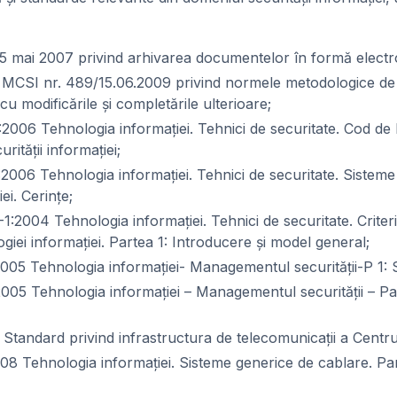
15 mai 2007 privind arhivarea documentelor în formă electr
i MCSI nr. 489/15.06.2009 privind normele metodologice de
cu modificările şi completările ulterioare;
2006 Tehnologia informaţiei. Tehnici de securitate. Cod de
ităţii informaţiei;
2006 Tehnologia informaţiei. Tehnici de securitate. Siste
iei. Cerinţe;
:2004 Tehnologia informaţiei. Tehnici de securitate. Criter
giei informaţiei. Partea 1: Introducere şi model general;
05 Tehnologia informaţiei- Managementul securităţii-P 1: Sp
005 Tehnologia informaţiei – Managementul securităţii – Pa
tandard privind infrastructura de telecomunicaţii a Centrul
8 Tehnologia informaţiei. Sisteme generice de cablare. Par