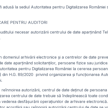
 adusă la sediul Autoritatea pentru Digitalizarea României s
ICARE PENTRU AUDITORI
 auditului necesar autorizării centrului de date aparținând
.
în domeniul arhivării electronice şi a centrelor de date preve
de date aparţinând solicitanţilor, persoane fizice sau juridic
toritatea pentru Digitalizarea României la cererea persoanelo
n f) din H.G. 89/2020 privind organizarea și funcționarea Auto
i.
reînnoirea autorizării, centrul de date deţinut de persoana f
izarea centrului de date trebuie să îndeplinească toate condi
 în vederea desfăşurării operaţiunilor de arhivare electronică
 acordării sau reînnoirii autorizării centrului de date se vo