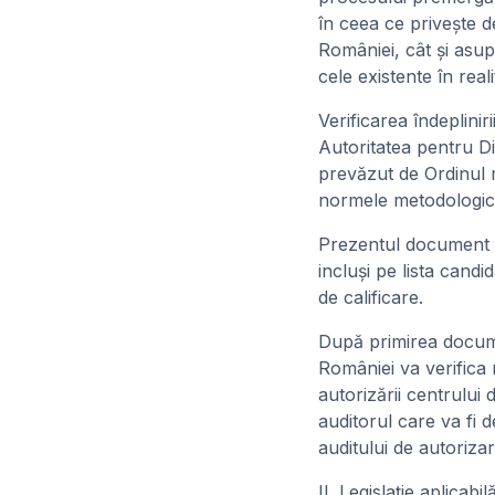
în ceea ce priveşte d
României, cât şi asupr
cele existente în reali
Verificarea îndeplini
Autoritatea pentru Di
prevăzut de Ordinul m
normele metodologice 
Prezentul document cu
incluşi pe lista candi
de calificare.
După primirea documen
României va verifica 
autorizării centrului d
auditorul care va fi 
auditului de autorizar
II. Legislaţie aplicab