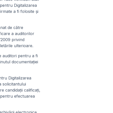
pentru Digitalizarea
rmate a fi folosite şi
mnat de către
icare a auditorilor
9/2009 privind
tările ulterioare.
 auditori pentru a fi
nţinutul documentaţiei
tru Digitalizarea
 solicitantului
e candidaţii calificaţi,
i pentru efectuarea
arhivării electronice