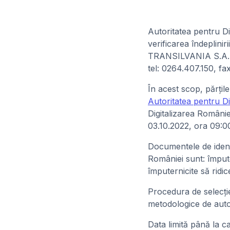
Autoritatea pentru Di
verificarea îndeplini
TRANSILVANIA S.A., a
tel: 0264.407.150, fa
În acest scop, părţile
Autoritatea pentru Di
Digitalizarea României
03.10.2022, ora 09:0
Documentele de identi
României sunt: împute
împuternicite să ridic
Procedura de selecţi
metodologice de autor
Data limită până la c