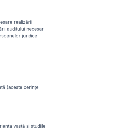
esare realizării
ării auditului necesar
rsoanelor juridice
ată (aceste cerinţe
ienţa vastă şi studiile