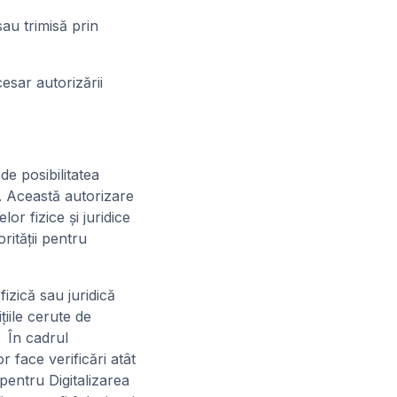
au trimisă prin
sar autorizării
de posibilitatea
e. Această autorizare
r fizice și juridice
rității pentru
izică sau juridică
ţiile cerute de
. În cadrul
r face verificări atât
pentru Digitalizarea