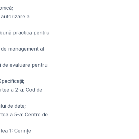
onică;
 autorizare a
 bună practică pentru
me de management al
ii de evaluare pentru
ecificaţii;
rtea a 2-a: Cod de
ui de date;
tea a 5-a: Centre de
ea 1: Cerinţe