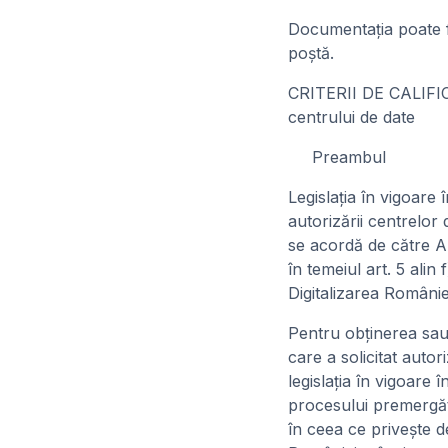
Documentaţia poate fi
poştă.
CRITERII DE CALIFIC
centrului de date
Preambul
Legislaţia în vigoare 
autorizării centrelor 
se acordă de către Au
în temeiul art. 5 ali
Digitalizarea Românie
Pentru obţinerea sau 
care a solicitat autor
legislaţia în vigoare
procesului premergător
în ceea ce priveşte d