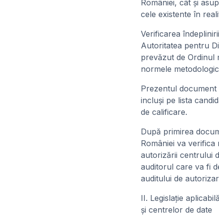
României, cât şi asupr
cele existente în reali
Verificarea îndeplini
Autoritatea pentru Di
prevăzut de Ordinul m
normele metodologice 
Prezentul document cu
incluşi pe lista candi
de calificare.
După primirea documen
României va verifica 
autorizării centrului d
auditorul care va fi 
auditului de autorizar
II. Legislaţie aplicab
şi centrelor de date