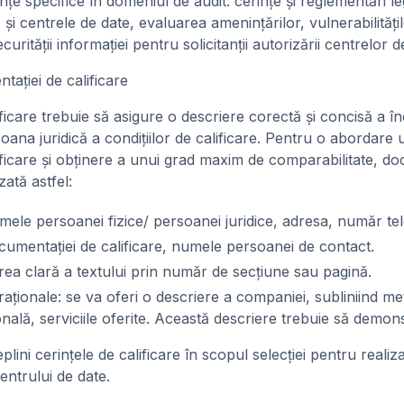
e specifice în domeniul de audit: cerinţe şi reglementări leg
şi centrele de date, evaluarea ameninţărilor, vulnerabilităţilo
urităţii informaţiei pentru solicitanţii autorizării centrelor d
taţiei de calificare
icare trebuie să asigure o descriere corectă şi concisă a înd
oana juridică a condiţiilor de calificare. Pentru o abordare
ificare şi obţinere a unui grad maxim de comparabilitate, d
zată astfel:
umele persoanei fizice/ persoanei juridice, adresa, număr tel
cumentaţiei de calificare, numele persoanei de contact.
area clară a textului prin număr de secţiune sau pagină.
aţionale: se va oferi o descriere a companiei, subliniind m
nală, serviciile oferite. Această descriere trebuie să demon
plini cerinţele de calificare în scopul selecţiei pentru realiz
entrului de date.