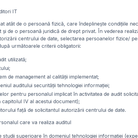
ditori IT
zat atât de o persoană fizică, care îndeplineşte condiţiile nec
 şi de o persoană juridică de drept privat. În vederea realiz
rizării centrului de date, selectarea persoanelor fizice/ pe
după următoarele criterii obligatorii:
it utilizată;
ului;
tem de management al calităţii implementat;
iul auditului securităţii tehnologiei informaţiei;
elor pentru personalul implicat în activitatea de audit solicit
 capitolul IV al acestui document);
orului faţă de solicitantul autorizării centrului de date.
rsonalul care va realiza auditul
e studii superioare în domeniul tehnologiei informaţiei (exper