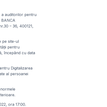
 a auditorilor pentru
 SC BANCA
r.30 – 36, 400121,
 pe site-ul
tăţii pentru
ură, începând cu data
entru Digitalizarea
tate al persoanei
d normele
terioare.
022, ora 17:00.