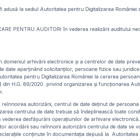
 adusă la sediul Autoritatea pentru Digitalizarea României s
ARE PENTRU AUDITORI în vederea realizării auditului nece
în domeniul arhivării electronice şi a centrelor de date preve
de date aparţinând solicitanţilor, persoane fizice sau juridic
toritatea pentru Digitalizarea României la cererea persoanelo
n f) din H.G. 89/2020 privind organizarea și funcționarea Auto
i.
reînnoirea autorizării, centrul de date deţinut de persoana f
izarea centrului de date trebuie să îndeplinească toate condi
 în vederea desfăşurării operaţiunilor de arhivare electronică
 acordării sau reînnoirii autorizării centrului de date se vo
eclaraţiile conţinute în documentaţia depusă la Autoritatea 