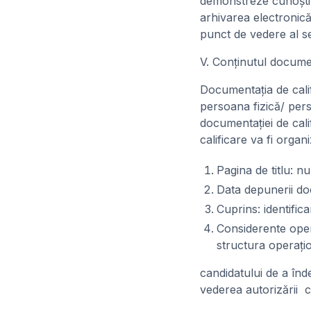
demonstreze cunoştinţ
arhivarea electronică 
punct de vedere al sec
V. Conţinutul documen
Documentaţia de calif
persoana fizică/ pers
documentaţiei de cal
calificare va fi organi
Pagina de titlu: n
Data depunerii do
Cuprins: identific
Considerente oper
structura operaţio
candidatului de a înde
vederea autorizării c