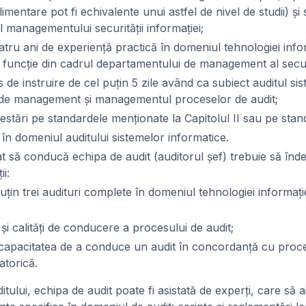
limentare pot fi echivalente unui astfel de nivel de studii) şi
ul managementului securităţii informaţiei;
atru ani de experienţă practică în domeniul tehnologiei infor
o funcţie din cadrul departamentului de management al securit
 de instruire de cel puţin 5 zile având ca subiect auditul si
r de management şi managementul proceselor de audit;
atestări pe standardele menţionate la Capitolul II sau pe sta
 în domeniul auditului sistemelor informatice.
 să conducă echipa de audit (auditorul şef) trebuie să înde
i:
puţin trei audituri complete în domeniul tehnologiei informaţi
şi calităţi de conducere a procesului de audit;
: capacitatea de a conduce un audit în concordanţă cu proc
atorică.
tului, echipa de audit poate fi asistată de experţi, care să a