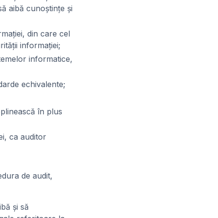
 să aibă cunoştinţe şi
maţiei, din care cel
ăţii informaţiei;
stemelor informatice,
ndarde echivalente;
plinească în plus
ei, ca auditor
edura de audit,
ibă şi să