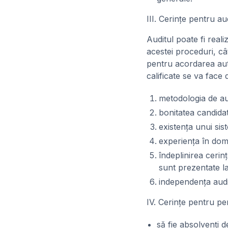
III. Cerinţe pentru au
Auditul poate fi reali
acestei proceduri, cât
pentru acordarea auto
calificate se va face 
metodologia de aud
bonitatea candidat
existenţa unui sis
experienţa în domen
îndeplinirea cerinţ
sunt prezentate la
independenţa audit
IV. Cerinţe pentru pe
să fie absolvenţi d