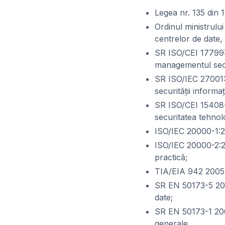
Legea nr. 135 din 
Ordinul ministrulu
centrelor de date, 
SR ISO/CEI 17799:
managementul secur
SR ISO/IEC 27001:
securităţii informaţ
SR ISO/CEI 15408-1
securitatea tehnolo
ISO/IEC 20000-1:20
ISO/IEC 20000-2:2
practică;
TIA/EIA 942 2005 S
SR EN 50173-5 200
date;
SR EN 50173-1 2008
generale.