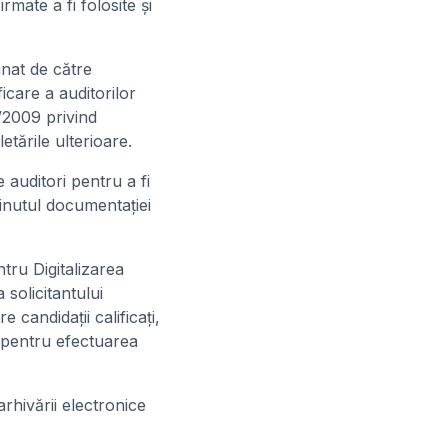
rmate a fi folosite şi
mnat de către
icare a auditorilor
9/2009 privind
tările ulterioare.
 auditori pentru a fi
nţinutul documentaţiei
tru Digitalizarea
 solicitantului
e candidaţii calificaţi,
i pentru efectuarea
arhivării electronice