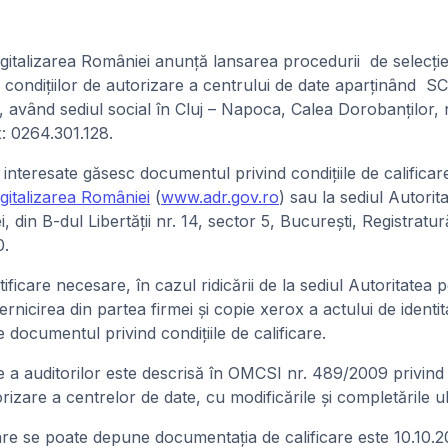
gitalizarea României anunţă lansarea procedurii de selecţie
rii condiţiilor de autorizare a centrului de date aparţinând
vând sediul social în Cluj – Napoca, Calea Dorobanților, n
x: 0264.301.128.
 interesate găsesc documentul privind condiţiile de calificare
gitalizarea României
(
www.adr.gov.ro
) sau la sediul Autorita
, din B-dul Libertăţii nr. 14, sector 5, Bucureşti, Registrat
0.
ficare necesare, în cazul ridicării de la sediul Autoritatea p
rnicirea din partea firmei şi copie xerox a actului de identi
e documentul privind condiţiile de calificare.
e a auditorilor este descrisă în OMCSI nr. 489/2009 privin
izare a centrelor de date, cu modificările şi completările ul
are se poate depune documentaţia de calificare este 10.10.2