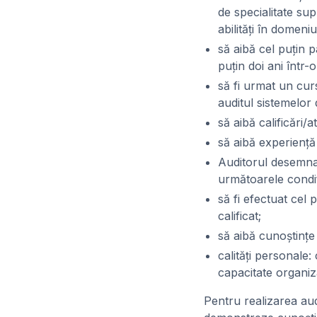
de specialitate sup
abilităţi în domeni
să aibă cel puţin p
puţin doi ani într-
să fi urmat un curs
auditul sistemelo
să aibă calificări/
să aibă experienţă
Auditorul desemnat
următoarele condiţi
să fi efectuat cel 
calificat;
să aibă cunoştinţe 
calităţi personale
capacitate organiz
Pentru realizarea audi