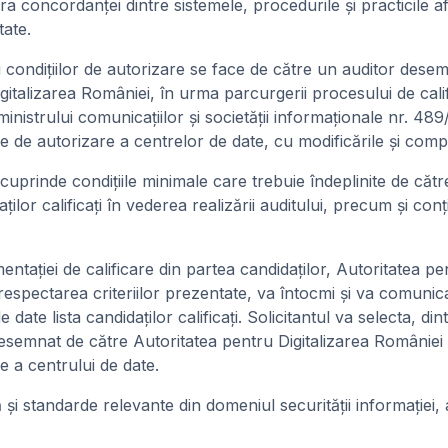
a concordanţei dintre sistemele, procedurile şi practicile afi
tate.
rii condiţiilor de autorizare se face de către un auditor dese
gitalizarea României, în urma parcurgerii procesului de calif
inistrului comunicaţiilor şi societăţii informaţionale nr. 48
de autorizare a centrelor de date, cu modificările şi comple
prinde condiţiile minimale care trebuie îndeplinite de către
daţilor calificaţi în vederea realizării auditului, precum şi co
taţiei de calificare din partea candidaţilor, Autoritatea pen
respectarea criteriilor prezentate, va întocmi şi va comunica
e date lista candidaţilor calificaţi. Solicitantul va selecta, dintr
desemnat de către Autoritatea pentru Digitalizarea Românie
e a centrului de date.
ilă şi standarde relevante din domeniul securităţii informaţiei, 