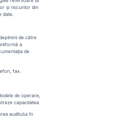
ale referitoare la
r şi riscurilor din
e date.
eplinirii de către
 uniformă a
ocumentaţia de
efon, fax.
etodele de operare,
streze capacitatea
area auditului în