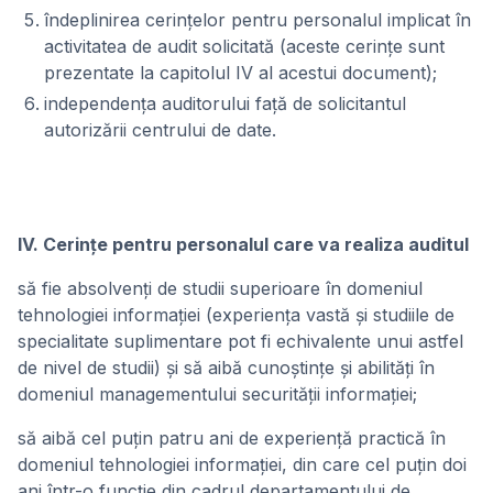
îndeplinirea cerinţelor pentru personalul implicat în
activitatea de audit solicitată (aceste cerinţe sunt
prezentate la capitolul IV al acestui document);
independenţa auditorului faţă de solicitantul
autorizării centrului de date.
IV. Cerinţe pentru personalul care va realiza auditul
să fie absolvenţi de studii superioare în domeniul
tehnologiei informaţiei (experienţa vastă şi studiile de
specialitate suplimentare pot fi echivalente unui astfel
de nivel de studii) şi să aibă cunoştinţe şi abilităţi în
domeniul managementului securităţii informaţiei;
să aibă cel puţin patru ani de experienţă practică în
domeniul tehnologiei informaţiei, din care cel puţin doi
ani într-o funcţie din cadrul departamentului de