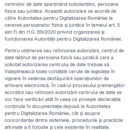
centrelor de date aparţinând solicitanţilor, persoane
fizice sau juridice. Această autorizare se acordă de
către Autoritatea pentru Digitalizarea României la
cererea persoanelor fizice și juridice în temeiul art. 5
alin f) din H.G. 89/2020 privind organizarea și
funcționarea Autorității pentru Digitalizarea României.
Pentru obţinerea sau reînnoirea autorizării, centrul de
date deţinut de persoana fizică sau juridică care a
solicitat autorizarea centrului de date trebuie să
îndeplinească toate condiţiile cerute de legislaţia în
vigoare în vederea desfăşurării operaţiunilor de
arhivare electronică. În cadrul procesului premergător
acordării sau reînnoirii autorizării centrului de date se
vor face verificări atât în ceea ce priveşte declaraţiile
conţinute în documentaţia depusă la Autoritatea
pentru Digitalizarea României, cât şi asupra
concordanţei dintre sistemele, procedurile şi practicile
afirmate a fi folosite şi cele existente în realitate.