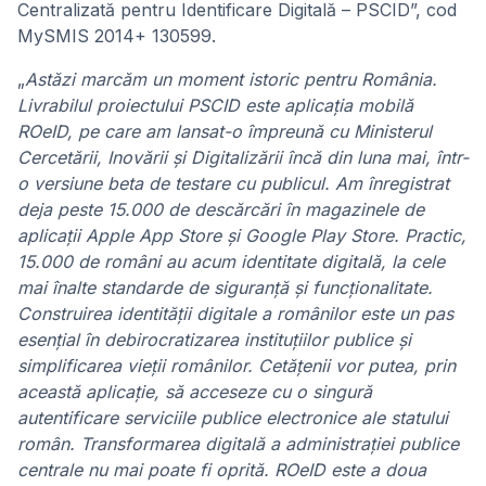
Centralizată pentru Identificare Digitală – PSCID”, cod
MySMIS 2014+ 130599.
„
Astăzi marcăm un moment istoric pentru România.
Livrabilul proiectului PSCID este aplicația mobilă
ROeID, pe care am lansat-o împreună cu Ministerul
Cercetării, Inovării și Digitalizării încă din luna mai, într-
o versiune beta de testare cu publicul. Am înregistrat
deja peste 15.000 de descărcări în magazinele de
aplicații Apple App Store și Google Play Store. Practic,
15.000 de români au acum identitate digitală, la cele
mai înalte standarde de siguranță și funcționalitate.
Construirea identității digitale a românilor este un pas
esențial în debirocratizarea instituțiilor publice și
simplificarea vieții românilor. Cetățenii vor putea, prin
această aplicație, să acceseze cu o singură
autentificare serviciile publice electronice ale statului
român. Transformarea digitală a administrației publice
centrale nu mai poate fi oprită. ROeID este a doua