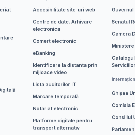
eriat
Accesibilitate site-uri web
Guvernul
Centre de date. Arhivare
Senatul R
electronica
Camera D
entare
Comert electronic
Ministere
eBanking
Catalogul
Identificare la distanta prin
Serviciilo
mijloace video
Internațio
Lista auditorilor IT
igitalǎ
Ghișee U
Marcare temporalǎ
Comisia 
Notariat electronic
Consiliul
Platforme digitale pentru
transport alternativ
Parlamen