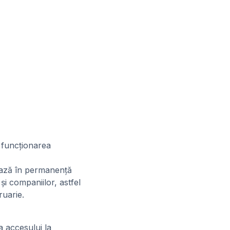
e funcționarea
rează în permanență
și companiilor, astfel
ruarie.
a accesului la