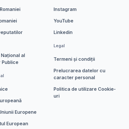
 Romaniei
Instagram
omaniei
YouTube
eputatilor
Linkedin
Legal
 Național al
Termeni şi condiții
r Publice
Prelucrarea datelor cu
nal
caracter personal
nice
Politica de utilizare Cookie-
uri
Europeanǎ
 Uniunii Europene
tul European