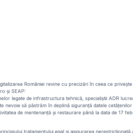
gitalizarea României revine cu precizări în ceea ce priveșt
.ro și SEAP:
lor legate de infrastructura tehnică, specialiștii ADR luc
e nevoie să păstrăm în deplină siguranță datele cetățenilor 
ivitatea de mentenanță și restaurare până la data de 17 feb
incipiului tratamentului egal și asigurarea nerestricționată 