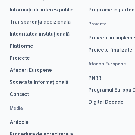
Informații de interes public
Programe în parten
Transparență decizională
Proiecte
Integritatea instituțională
Proiecte în implem
Platforme
Proiecte finalizate
Proiecte
Afaceri Europene
Afaceri Europene
PNRR
Societate Informațională
Programul Europa D
Contact
Digital Decade
Media
Articole
Procedura de acreditare a