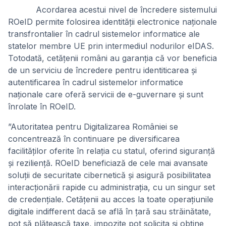
Acordarea acestui nivel de încredere sistemului
ROeID permite folosirea identității electronice naționale
transfrontalier în cadrul sistemelor informatice ale
statelor membre UE prin intermediul nodurilor eIDAS.
Totodată, cetățenii români au garanția că vor beneficia
de un serviciu de încredere pentru identiticarea și
autentificarea în cadrul sistemelor informatice
naționale care oferă servicii de e-guvernare și sunt
înrolate în ROeID.
”Autoritatea pentru Digitalizarea României se
concentrează în continuare pe diversificarea
facilităților oferite în relația cu statul, oferind siguranță
și reziliență. ROeID beneficiază de cele mai avansate
soluții de securitate cibernetică și asigură posibilitatea
interacționării rapide cu administrația, cu un singur set
de credențiale. Cetățenii au acces la toate operațiunile
digitale indifferent dacă se află în țară sau străinătate,
pot să plătească taxe, impozite pot solicita și obține