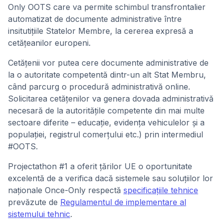
Only OOTS care va permite schimbul transfrontalier
automatizat de documente administrative între
insitutițiile Statelor Membre, la cererea expresă a
cetățeanilor europeni.
Cetățenii vor putea cere documente administrative de
la o autoritate competentă dintr-un alt Stat Membru,
când parcurg o procedură administrativă online.
Solicitarea cetățenilor va genera dovada administrativă
necesară de la autoritățile competente din mai multe
sectoare diferite – educație, evidența vehiculelor și a
populației, registrul comerțului etc.) prin intermediul
#OOTS.
Projectathon #1 a oferit țărilor UE o oportunitate
excelentă de a verifica dacă sistemele sau soluțiilor lor
naționale Once-Only respectă
specificațiile tehnice
prevăzute de
Regulamentul de implementare al
sistemului tehnic
.