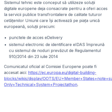
Sistemul tehnic este conceput să utilizeze soluții
digitale europene deja consacrate pentru a oferi acces
la servicii publice transfrontaliere de calitate tuturor
cetățenilor Uniunii care își activează pe piața unică
europeană, soluții precum:
punctele de acces eDelivery
sistemul electronic de identificare eIDAS împreună
cu sistemul de noduri prevăzut de Regulamentul
910/2014 din 23 iulie 2014
Comunicatul oficial al Comisiei Europene poate fi
accesat aici:
https://ec.europa.eu/digital-building-
blocks/wikis/display/OOTS/EU+Member+States+note+su
Only+Technical+System+Projectathon
.