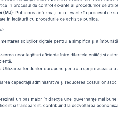
tice în procesul de control ex-ante al procedurilor de atribu
ei (MJ)
: Publicarea informațiilor relevante în procesul de so
te în legătură cu procedurile de achiziție publică.
i:
mentarea soluțiilor digitale pentru a simplifica și a îmbunăt
rearea unor legături eficiente între diferitele entități și auto
ciență.
e:
Utilizarea fondurilor europene pentru a sprijini această t
area capacității administrative și reducerea costurilor asoc
rezintă un pas major în direcția unei guvernanțe mai bune 
eficient și transparent, contribuind la dezvoltarea economică