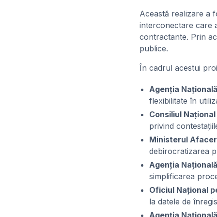
Această realizare a fo
interconectare care au
contractante. Prin ac
publice.
În cadrul acestui proi
Agenția Națională
flexibilitate în utili
Consiliul Naționa
privind contestații
Ministerul Afacer
debirocratizarea pr
Agenția Națională
simplificarea proce
Oficiul Național 
la datele de înregi
Agenția Națională