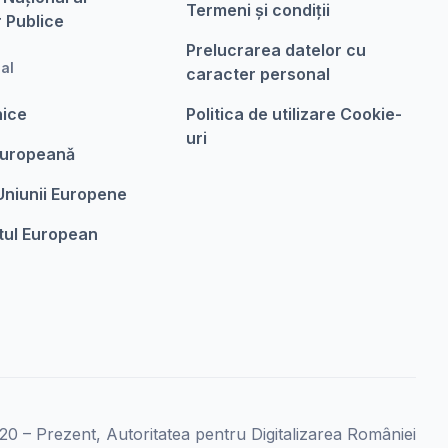
Termeni şi condiții
r Publice
Prelucrarea datelor cu
nal
caracter personal
nice
Politica de utilizare Cookie-
uri
Europeanǎ
 Uniunii Europene
tul European
0 – Prezent, Autoritatea pentru Digitalizarea României