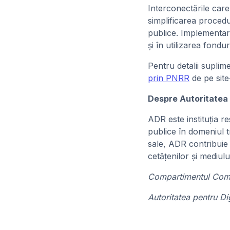
Interconectările care 
simplificarea procedur
publice. Implementare
și în utilizarea fon
Pentru detalii supli
prin PNRR
de pe site
Despre Autoritatea 
ADR este instituția re
publice în domeniul tr
sale, ADR contribuie l
cetățenilor și mediulu
Compartimentul Comu
Autoritatea pentru Di