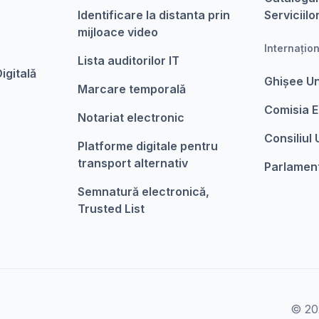
Identificare la distanta prin
Serviciilo
mijloace video
Internațio
Lista auditorilor IT
igitalǎ
Ghișee U
Marcare temporalǎ
Comisia 
Notariat electronic
Consiliul
Platforme digitale pentru
transport alternativ
Parlamen
Semnatură electronică,
Trusted List
© 202