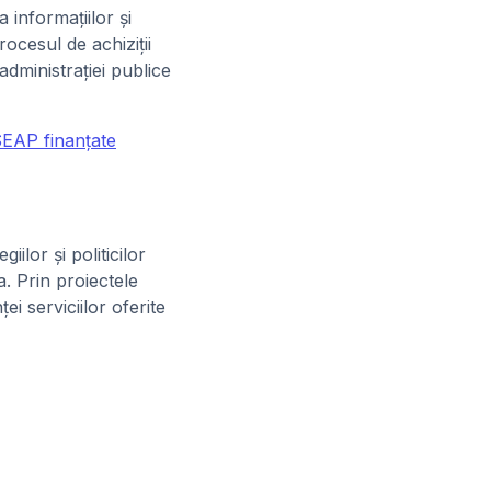
 informațiilor și
rocesul de achiziții
administrației publice
SEAP finanțate
ilor și politicilor
a. Prin proiectele
ei serviciilor oferite