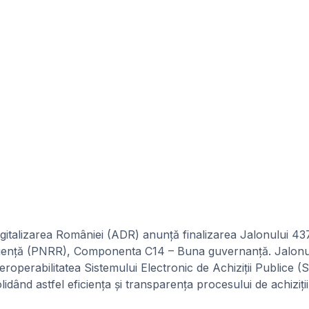
gitalizarea României (ADR) anunță finalizarea Jalonului 43
iliență (PNRR), Componenta C14 – Buna guvernanță. Jalonu
teroperabilitatea Sistemului Electronic de Achiziții Publice 
idând astfel eficiența și transparența procesului de achiziții