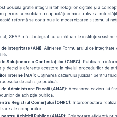
st posibilă grație integrării tehnologiilor digitale și a concep
 permis consolidarea capacității administrative a autoritățilo
eastă reformă se contribuie la modernizarea sistemului națio
ect, SEAP a fost integrat cu următoarele instituții și sisteme
 de Integritate (ANI)
: Alinierea Formularului de integritate 
zare.
l de Soluționare a Contestațiilor (CNSC)
: Publicarea inform
le și deciziile aferente acestora la nivelul procedurilor de atr
ilor Interne (MAI)
: Obținerea cazierului judiciar pentru fluid
ocesului de achiziție publică.
 de Administrare Fiscală (ANAF)
: Accesarea cazierului fis
durilor de achiziție publică.
pentru Registrul Comerțului (ONRC)
: Interconectare realiz
strare ale companiilor.
 pentru Achiziții Publice (ANAP)
: Colaborare eficientă pri