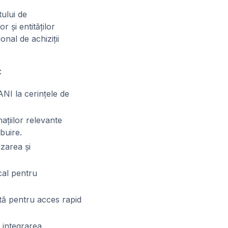
tului de
r și entităților
nal de achiziții
:
ANI la cerințele de
ațiilor relevante
ibuire.
izarea și
cal pentru
ată pentru acces rapid
n integrarea