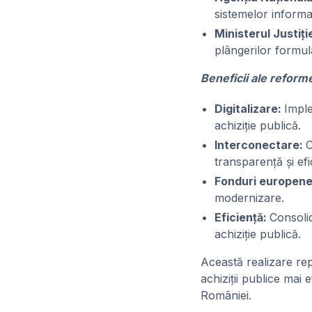
sistemelor informa
Ministerul Justiți
plângerilor formula
Beneficii ale reforme
Digitalizare:
Imple
achiziție publică.
Interconectare:
C
transparență și efi
Fonduri europen
modernizare.
Eficiență:
Consolid
achiziție publică.
Această realizare rep
achiziții publice mai 
României.