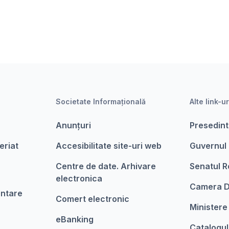
Societate Informațională
Alte link-ur
Anunțuri
Presedint
eriat
Accesibilitate site-uri web
Guvernul
Centre de date. Arhivare
Senatul R
electronica
Camera D
entare
Comert electronic
Ministere
eBanking
Catalogul