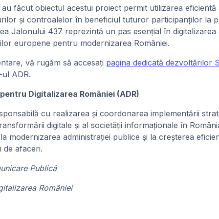
au făcut obiectul acestui proiect permit utilizarea eficientă a
ilor și controalelor în beneficiul tuturor participanților la p
a Jalonului 437 reprezintă un pas esențial în digitalizarea 
durilor europene pentru modernizarea României.
mentare, vă rugăm să accesați
pagina dedicată dezvoltărilor 
-ul ADR.
pentru Digitalizarea României (ADR)
sponsabilă cu realizarea și coordonarea implementării strategi
ansformării digitale și al societății informaționale în Români
a modernizarea administrației publice și la creșterea eficienț
i de afaceri.
nicare Publică
gitalizarea României