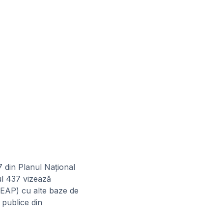
7 din Planul Național
l 437 vizează
(SEAP) cu alte baze de
 publice din