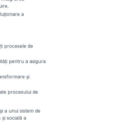
ire.
luționare a
ăți procesele de
rități pentru a asigura
ransformare și
iate procesului de
și a unui sistem de
 și socială a