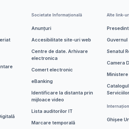
Societate Informațională
Alte link-ur
Anunțuri
Presedint
eriat
Accesibilitate site-uri web
Guvernul
Centre de date. Arhivare
Senatul R
electronica
Camera D
entare
Comert electronic
Ministere
eBanking
Catalogul
Identificare la distanta prin
Serviciilo
mijloace video
Internațio
Lista auditorilor IT
igitalǎ
Ghișee U
Marcare temporalǎ