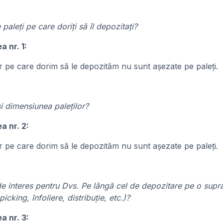
aleți pe care doriți să îl depozitați?
a nr. 1:
r pe care dorim să le depozităm nu sunt așezate pe paleți.
i dimensiunea paleților?
a nr. 2:
r pe care dorim să le depozităm nu sunt așezate pe paleți.
 de interes pentru Dvs. Pe lângă cel de depozitare pe o sup
cking, înfoliere, distribuție, etc.)?
a nr. 3: