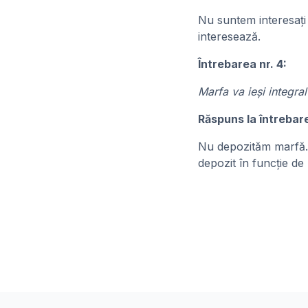
Nu suntem interesați 
interesează.
Întrebarea nr. 4:
Marfa va ieși integra
Răspuns la întrebare
Nu depozităm marfă. P
depozit în funcție de