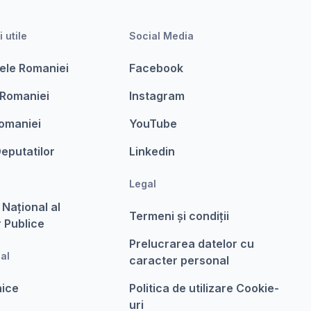
i utile
Social Media
ele Romaniei
Facebook
 Romaniei
Instagram
omaniei
YouTube
eputatilor
Linkedin
Legal
 Național al
Termeni şi condiții
r Publice
Prelucrarea datelor cu
nal
caracter personal
nice
Politica de utilizare Cookie-
uri