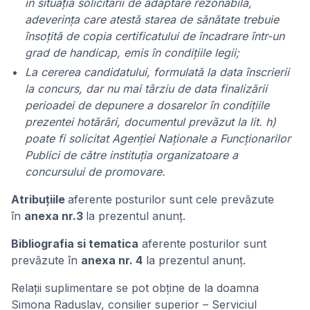
în situaţia solicitării de adaptare rezonabilă,
adeverinţa care atestă starea de sănătate trebuie
însoţită de copia certificatului de încadrare într-un
grad de handicap, emis în condiţiile legii;
La cererea candidatului, formulată la data înscrierii
la concurs, dar nu mai târziu de data finalizării
perioadei de depunere a dosarelor în condiţiile
prezentei hotărâri, documentul prevăzut la lit. h)
poate fi solicitat Agenţiei Naţionale a Funcţionarilor
Publici de către instituţia organizatoare a
concursului de promovare.
Atribuțiile
aferente
posturilor sunt cele prevăzute
în
anexa nr.3
la prezentul anunţ.
Bibliografia si tematica
aferente
posturilor sunt
prevăzute în
anexa nr. 4
la prezentul anunț.
Relaţii suplimentare se pot obţine de la doamna
Simona Raduslav, consilier superior – Serviciul