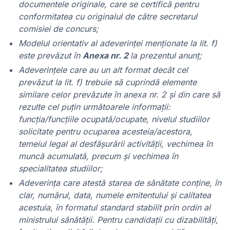
documentele originale, care se certifică pentru
conformitatea cu originalul de către secretarul
comisiei de concurs;
Modelul orientativ al adeverinţei menţionate la lit. f)
este prevăzut în
Anexa nr. 2
la prezentul anunţ;
Adeverinţele care au un alt format decât cel
prevăzut la lit. f) trebuie să cuprindă elemente
similare celor prevăzute în anexa nr. 2 şi din care să
rezulte cel puţin următoarele informaţii:
funcţia/funcţiile ocupată/ocupate, nivelul studiilor
solicitate pentru ocuparea acesteia/acestora,
temeiul legal al desfăşurării activităţii, vechimea în
muncă acumulată, precum şi vechimea în
specialitatea studiilor;
Adeverinţa care atestă starea de sănătate conţine, în
clar, numărul, data, numele emitentului şi calitatea
acestuia, în formatul standard stabilit prin ordin al
ministrului sănătăţii. Pentru candidaţii cu dizabilităţi,