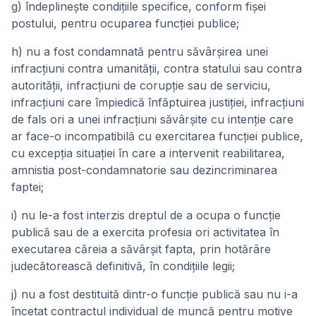
g) îndeplineşte condiţiile specifice, conform fişei
postului, pentru ocuparea funcţiei publice;
h) nu a fost condamnată pentru săvârşirea unei
infracţiuni contra umanităţii, contra statului sau contra
autorităţii, infracţiuni de corupţie sau de serviciu,
infracţiuni care împiedică înfăptuirea justiţiei, infracţiuni
de fals ori a unei infracţiuni săvârşite cu intenţie care
ar face-o incompatibilă cu exercitarea funcţiei publice,
cu excepţia situaţiei în care a intervenit reabilitarea,
amnistia post-condamnatorie sau dezincriminarea
faptei;
i) nu le-a fost interzis dreptul de a ocupa o funcţie
publică sau de a exercita profesia ori activitatea în
executarea căreia a săvârşit fapta, prin hotărâre
judecătorească definitivă, în condiţiile legii;
j) nu a fost destituită dintr-o funcţie publică sau nu i-a
încetat contractul individual de muncă pentru motive