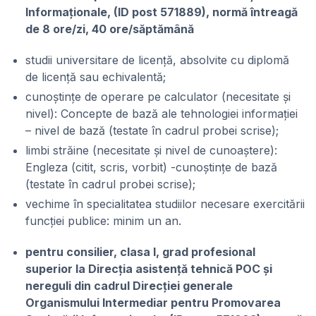
Informaționale, (ID post 571889), normă întreagă
de 8 ore/zi, 40 ore/săptămână
studii universitare de licență, absolvite cu diplomă
de licență sau echivalentă;
cunoștințe de operare pe calculator (necesitate și
nivel): Concepte de bază ale tehnologiei informației
– nivel de bază (testate în cadrul probei scrise);
limbi străine (necesitate și nivel de cunoaștere):
Engleza (citit, scris, vorbit) -cunoștințe de bază
(testate în cadrul probei scrise);
vechime în specialitatea studiilor necesare exercitării
funcției publice: minim un an.
pentru consilier, clasa I, grad profesional
superior la Direcția asistență tehnică POC și
nereguli din cadrul Direcției generale
Organismului Intermediar pentru Promovarea