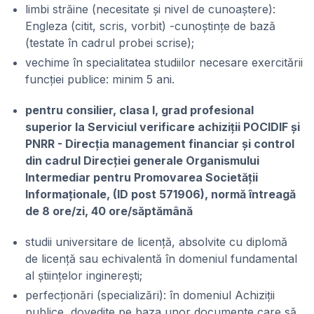
limbi străine (necesitate și nivel de cunoaștere):
Engleza (citit, scris, vorbit) -cunoștințe de bază
(testate în cadrul probei scrise);
vechime în specialitatea studiilor necesare exercitării
funcției publice: minim 5 ani.
pentru consilier, clasa I, grad profesional
superior la Serviciul verificare achiziții POCIDIF și
PNRR - Direcția management financiar și control
din cadrul Direcției generale Organismului
Intermediar pentru Promovarea Societății
Informaționale, (ID post 571906), normă întreagă
de 8 ore/zi, 40 ore/săptămână
studii universitare de licență, absolvite cu diplomă
de licență sau echivalentă în domeniul fundamental
al științelor inginerești;
perfecționări (specializări): în domeniul Achiziții
publice, dovedite pe baza unor documente care să