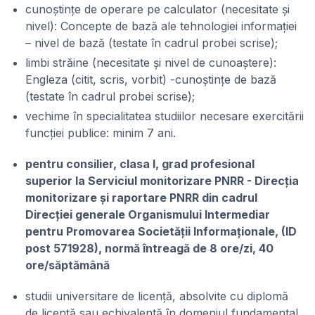
cunoștințe de operare pe calculator (necesitate și
nivel): Concepte de bază ale tehnologiei informației
– nivel de bază (testate în cadrul probei scrise);
limbi străine (necesitate și nivel de cunoaștere):
Engleza (citit, scris, vorbit) -cunoștințe de bază
(testate în cadrul probei scrise);
vechime în specialitatea studiilor necesare exercitării
funcției publice: minim 7 ani.
pentru consilier, clasa I, grad profesional
superior la Serviciul monitorizare PNRR - Direcția
monitorizare și raportare PNRR din cadrul
Direcției generale Organismului Intermediar
pentru Promovarea Societății Informaționale, (ID
post 571928), normă întreagă de 8 ore/zi, 40
ore/săptămână
studii universitare de licență, absolvite cu diplomă
de licență sau echivalentă în domeniul fundamental