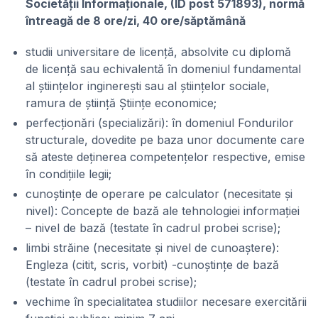
Societății Informaționale, (ID post 571893), normă
întreagă de 8 ore/zi, 40 ore/săptămână
studii universitare de licență, absolvite cu diplomă
de licență sau echivalentă în domeniul fundamental
al științelor inginerești sau al științelor sociale,
ramura de știință Științe economice;
perfecționări (specializări): în domeniul Fondurilor
structurale, dovedite pe baza unor documente care
să ateste deținerea competențelor respective, emise
în condițiile legii;
cunoștințe de operare pe calculator (necesitate și
nivel): Concepte de bază ale tehnologiei informației
– nivel de bază (testate în cadrul probei scrise);
limbi străine (necesitate și nivel de cunoaștere):
Engleza (citit, scris, vorbit) -cunoștințe de bază
(testate în cadrul probei scrise);
vechime în specialitatea studiilor necesare exercitării