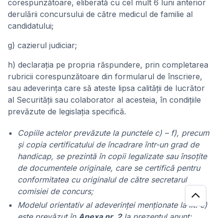
corespunzătoare, eliberată cu cel mult 6 luni anterior
derulării concursului de către medicul de familie al
candidatului;
g) cazierul judiciar;
h) declaraţia pe propria răspundere, prin completarea
rubricii corespunzătoare din formularul de înscriere,
sau adeverinţa care să ateste lipsa calităţii de lucrător
al Securităţii sau colaborator al acesteia, în condiţiile
prevăzute de legislaţia specifică.
Copiile actelor prevăzute la punctele c) – f), precum
şi copia certificatului de încadrare într-un grad de
handicap, se prezintă în copii legalizate sau însoţite
de documentele originale, care se certifică pentru
conformitatea cu originalul de către secretarul
comisiei de concurs;
Modelul orientativ al adeverinţei menţionate la lit. e)
este prevăzut în
Anexa nr. 2
la prezentul anunț;