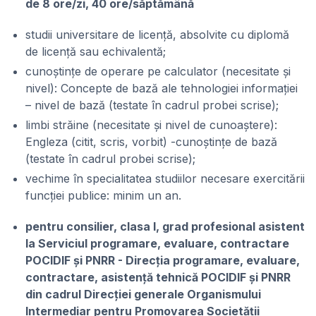
de 8 ore/zi, 40 ore/săptămână
studii universitare de licență, absolvite cu diplomă
de licență sau echivalentă;
cunoștințe de operare pe calculator (necesitate și
nivel): Concepte de bază ale tehnologiei informației
– nivel de bază (testate în cadrul probei scrise);
limbi străine (necesitate și nivel de cunoaștere):
Engleza (citit, scris, vorbit) -cunoștințe de bază
(testate în cadrul probei scrise);
vechime în specialitatea studiilor necesare exercitării
funcției publice: minim un an.
pentru consilier, clasa I, grad profesional asistent
la Serviciul programare, evaluare, contractare
POCIDIF și PNRR - Direcția programare, evaluare,
contractare, asistență tehnică POCIDIF și PNRR
din cadrul Direcției generale Organismului
Intermediar pentru Promovarea Societății