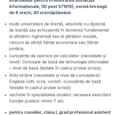
Intermediar pentru Promovarea Societății
Informaționale, (ID post 571915), normă întreagă
de 8 ore/zi, 40 ore/săptămână
studii universitare de licență, absolvite cu diplomă
de licență sau echivalentă în domeniul fundamental
al științelor inginerești sau al științelor sociale,
ramura de știință Științe economice sau Științe
juridice;
cunoștințe de operare pe calculator (necesitate și
nivel): Concepte de bază ale tehnologiei informației
– nivel de bază (testate în cadrul probei scrise);
limbi străine (necesitate și nivel de cunoaștere):
Engleza (citit, scris, vorbit) -cunoștințe de bază
(testate în cadrul probei scrise);
vechime în specialitatea studiilor necesare exercitării
funcției publice: minim 7 ani.
pentru consilier, clasa I, grad profesional asistent