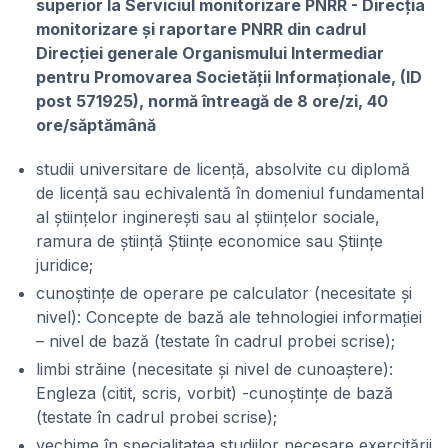
superior la Serviciul monitorizare PNRR - Direcția
monitorizare și raportare PNRR din cadrul
Direcției generale Organismului Intermediar
pentru Promovarea Societății Informaționale, (ID
post 571925), normă întreagă de 8 ore/zi, 40
ore/săptămână
studii universitare de licență, absolvite cu diplomă
de licență sau echivalentă în domeniul fundamental
al științelor inginerești sau al științelor sociale,
ramura de știință Științe economice sau Științe
juridice;
cunoștințe de operare pe calculator (necesitate și
nivel): Concepte de bază ale tehnologiei informației
– nivel de bază (testate în cadrul probei scrise);
limbi străine (necesitate și nivel de cunoaștere):
Engleza (citit, scris, vorbit) -cunoștințe de bază
(testate în cadrul probei scrise);
vechime în specialitatea studiilor necesare exercitării