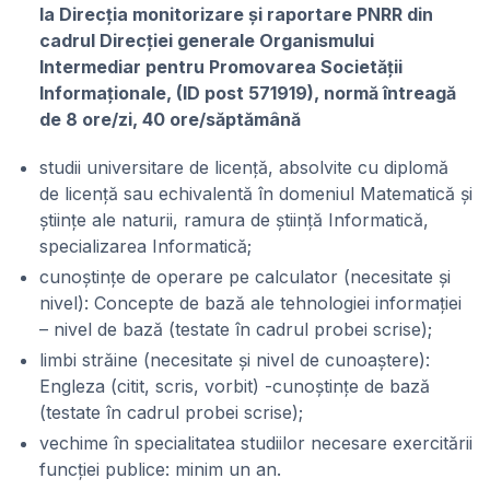
la Direcția monitorizare și raportare PNRR din
cadrul Direcției generale Organismului
Intermediar pentru Promovarea Societății
Informaționale, (ID post 571919), normă întreagă
de 8 ore/zi, 40 ore/săptămână
studii universitare de licență, absolvite cu diplomă
de licență sau echivalentă în domeniul Matematică și
științe ale naturii, ramura de știință Informatică,
specializarea Informatică;
cunoștințe de operare pe calculator (necesitate și
nivel): Concepte de bază ale tehnologiei informației
– nivel de bază (testate în cadrul probei scrise);
limbi străine (necesitate și nivel de cunoaștere):
Engleza (citit, scris, vorbit) -cunoștințe de bază
(testate în cadrul probei scrise);
vechime în specialitatea studiilor necesare exercitării
funcției publice: minim un an.