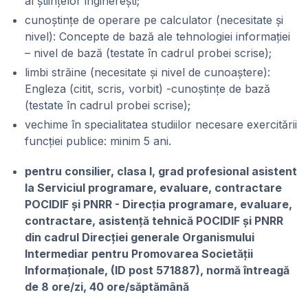
al științelor inginerești;
cunoștințe de operare pe calculator (necesitate și
nivel): Concepte de bază ale tehnologiei informației
– nivel de bază (testate în cadrul probei scrise);
limbi străine (necesitate și nivel de cunoaștere):
Engleza (citit, scris, vorbit) -cunoștințe de bază
(testate în cadrul probei scrise);
vechime în specialitatea studiilor necesare exercitării
funcției publice: minim 5 ani.
pentru consilier, clasa I, grad profesional asistent
la Serviciul programare, evaluare, contractare
POCIDIF și PNRR - Direcția programare, evaluare,
contractare, asistență tehnică POCIDIF și PNRR
din cadrul Direcției generale Organismului
Intermediar pentru Promovarea Societății
Informaționale, (ID post 571887), normă întreagă
de 8 ore/zi, 40 ore/săptămână