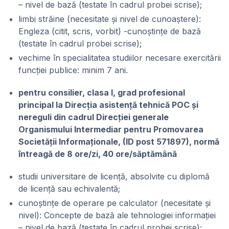
– nivel de bază (testate în cadrul probei scrise);
limbi străine (necesitate și nivel de cunoaștere):
Engleza (citit, scris, vorbit) -cunoștințe de bază
(testate în cadrul probei scrise);
vechime în specialitatea studiilor necesare exercitării
funcției publice: minim 7 ani.
pentru consilier, clasa I, grad profesional
principal la Direcția asistență tehnică POC și
nereguli din cadrul Direcției generale
Organismului Intermediar pentru Promovarea
Societății Informaționale, (ID post 571897), normă
întreagă de 8 ore/zi, 40 ore/săptămână
studii universitare de licență, absolvite cu diplomă
de licență sau echivalentă;
cunoștințe de operare pe calculator (necesitate și
nivel): Concepte de bază ale tehnologiei informației
– nivel de bază (testate în cadrul probei scrise);