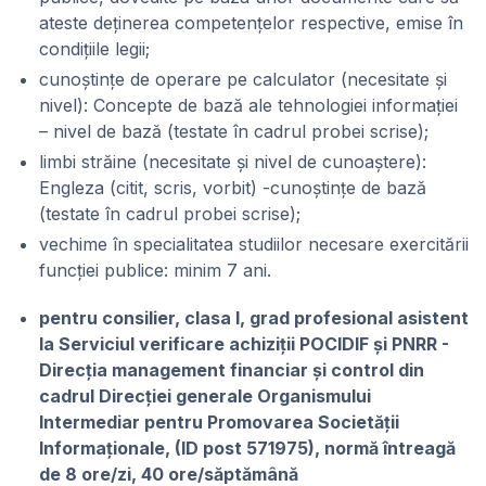
ateste deținerea competențelor respective, emise în
condițiile legii;
cunoștințe de operare pe calculator (necesitate și
nivel): Concepte de bază ale tehnologiei informației
– nivel de bază (testate în cadrul probei scrise);
limbi străine (necesitate și nivel de cunoaștere):
Engleza (citit, scris, vorbit) -cunoștințe de bază
(testate în cadrul probei scrise);
vechime în specialitatea studiilor necesare exercitării
funcției publice: minim 7 ani.
pentru consilier, clasa I, grad profesional asistent
la Serviciul verificare achiziții POCIDIF și PNRR -
Direcția management financiar și control din
cadrul Direcției generale Organismului
Intermediar pentru Promovarea Societății
Informaționale, (ID post 571975), normă întreagă
de 8 ore/zi, 40 ore/săptămână