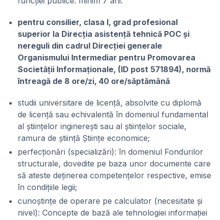
funcției publice: minim 7 ani.
pentru consilier, clasa I, grad profesional
superior la Direcția asistență tehnică POC și
nereguli din cadrul Direcției generale
Organismului Intermediar pentru Promovarea
Societății Informaționale, (ID post 571894), normă
întreagă de 8 ore/zi, 40 ore/săptămână
studii universitare de licență, absolvite cu diplomă
de licență sau echivalentă în domeniul fundamental
al științelor inginerești sau al științelor sociale,
ramura de știință Științe economice;
perfecționări (specializări): în domeniul Fondurilor
structurale, dovedite pe baza unor documente care
să ateste deținerea competențelor respective, emise
în condițiile legii;
cunoștințe de operare pe calculator (necesitate și
nivel): Concepte de bază ale tehnologiei informației