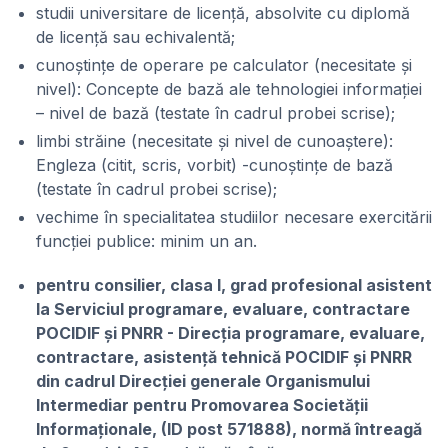
studii universitare de licență, absolvite cu diplomă
de licență sau echivalentă;
cunoștințe de operare pe calculator (necesitate și
nivel): Concepte de bază ale tehnologiei informației
– nivel de bază (testate în cadrul probei scrise);
limbi străine (necesitate și nivel de cunoaștere):
Engleza (citit, scris, vorbit) -cunoștințe de bază
(testate în cadrul probei scrise);
vechime în specialitatea studiilor necesare exercitării
funcției publice: minim un an.
pentru consilier, clasa I, grad profesional asistent
la Serviciul programare, evaluare, contractare
POCIDIF și PNRR - Direcția programare, evaluare,
contractare, asistență tehnică POCIDIF și PNRR
din cadrul Direcției generale Organismului
Intermediar pentru Promovarea Societății
Informaționale, (ID post 571888), normă întreagă