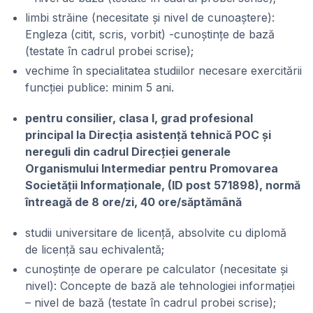
limbi străine (necesitate și nivel de cunoaștere):
Engleza (citit, scris, vorbit) -cunoștințe de bază
(testate în cadrul probei scrise);
vechime în specialitatea studiilor necesare exercitării
funcției publice: minim 5 ani.
pentru consilier, clasa I, grad profesional
principal la Direcția asistență tehnică POC și
nereguli din cadrul Direcției generale
Organismului Intermediar pentru Promovarea
Societății Informaționale, (ID post 571898), normă
întreagă de 8 ore/zi, 40 ore/săptămână
studii universitare de licență, absolvite cu diplomă
de licență sau echivalentă;
cunoștințe de operare pe calculator (necesitate și
nivel): Concepte de bază ale tehnologiei informației
– nivel de bază (testate în cadrul probei scrise);