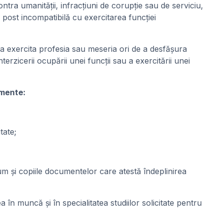
ontra umanităţii, infracţiuni de corupţie sau de serviciu,
la post incompatibilă cu exercitarea funcţiei
a exercita profesia sau meseria ori de a desfăşura
erzicerii ocupării unei funcţii sau a exercitării unei
umente:
tate;
cum şi copiile documentelor care atestă îndeplinirea
în muncă şi în specialitatea studiilor solicitate pentru