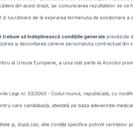
ecăderii din acest drept, iar comunicarea rezultatelor se va f
i lucrătoare de la expirarea termenului de soluționare a c
i trebuie să îndeplinească
condițiile generale
prevăzute d
rea şi dezvoltarea carierei personalului contractual din se
mbru al Uniunii Europene, a unui stat parte la Acordul pri
e Legii nr. 53/2003 - Codul muncii, republicată, cu modifică
tru care candidează, atestată pe baza adeverinţei medicale 
itate şi, după caz, alte condiţii specifice potrivit cerinţelor