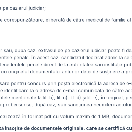
 pe cazierul judiciar;
 corespunzătoare, eliberată de către medicul de familie al ca
iar sau, după caz, extrasul de pe cazierul judiciar poate fi d
ele penale. În acest caz, candidatul declarat admis la selec
tecedentele penale direct de la autoritatea sau instituția pu
 cu originalul documentului anterior datei de susținere a pro
ecesare pentru concurs prin poșta electronică la adresa d
de identificare la o adresă de e-mail comunicată de către aceș
enționate la lit. b), lit. c), lit. d) și lit. e), în original,
i probei scrise, după caz, sub sancțiunea neemiterii actului 
ealizează în format pdf cu volum maxim de 1 MB, documentel
zintă însoţite de documentele originale, care se certifică