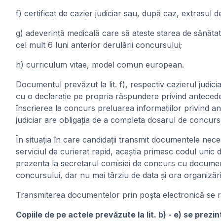
f) certificat de cazier judiciar sau, după caz, extrasul de
g) adeverinţă medicală care să ateste starea de sănătate
cel mult 6 luni anterior derulării concursului;
h) curriculum vitae, model comun european.
Documentul prevăzut la lit. f), respectiv cazierul judic
cu o declarație pe propria răspundere privind antecedent
înscrierea la concurs preluarea informațiilor privind an
judiciar are obligația de a completa dosarul de concurs
În situația în care candidații transmit documentele n
serviciul de curierat rapid, aceștia primesc codul unic 
prezenta la secretarul comisiei de concurs cu documentele m
concursului, dar nu mai târziu de data și ora organizări
Transmiterea documentelor prin poșta electronică se r
Copiile de pe actele prevăzute la lit. b) - e) se pre