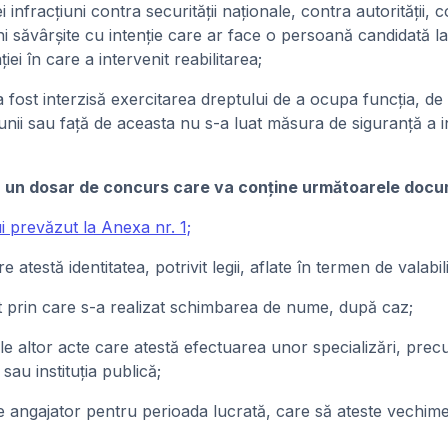
nfracţiuni contra securităţii naţionale, contra autorităţii, c
acţiuni săvârşite cu intenţie care ar face o persoană candidată 
i în care a intervenit reabilitarea;
ost interzisă exercitarea dreptului de a ocupa funcţia, de 
iunii sau faţă de aceasta nu s-a luat măsura de siguranţă a int
ta un dosar de concurs care va conţine următoarele doc
 prevăzut la Anexa nr. 1;
atestă identitatea, potrivit legii, aflate în termen de valabili
nt prin care s-a realizat schimbarea de nume, după caz;
 ale altor acte care atestă efectuarea unor specializări, pre
 sau instituţia publică;
 angajator pentru perioada lucrată, care să ateste vechimea 