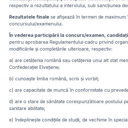
respectiv a rezultatului a interviului, sub sancțiunea d
Rezultatele finale
se afișează în termen de maximum 1 z
concursului/examenului.
În vederea participării la concurs/examen, candidați
pentru aprobarea Regulamentului-cadru privind organiza
modificările și completările ulterioare, respectiv:
a) are cetăţenia română sau cetăţenia unui alt stat me
Confederaţiei Elveţiene;
b) cunoaşte limba română, scris şi vorbit;
c) are capacitate de muncă în conformitate cu prevederil
d) are o stare de sănătate corespunzătoare postului pen
sanitare abilitate;
e) îndeplineşte condiţiile de studii, de vechime în special