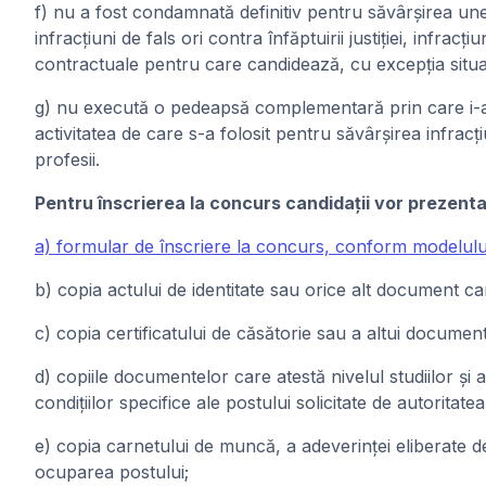
f) nu a fost condamnată definitiv pentru săvârşirea unei i
infracţiuni de fals ori contra înfăptuirii justiţiei, infr
contractuale pentru care candidează, cu excepţia situaţie
g) nu execută o pedeapsă complementară prin care i-a f
activitatea de care s-a folosit pentru săvârşirea infracţ
profesii.
Pentru înscrierea la concurs candidaţii vor prezen
a) formular de înscriere la concurs, conform modelului
b) copia actului de identitate sau orice alt document care 
c) copia certificatului de căsătorie sau a altui docume
d) copiile documentelor care atestă nivelul studiilor şi
condiţiilor specifice ale postului solicitate de autoritatea
e) copia carnetului de muncă, a adeverinţei eliberate de
ocuparea postului;