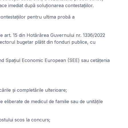
ace imediat după soluționarea contestațiilor.
ontestațiilor pentru ultima probă a
e art. 15 din Hotărârea Guvernului nr. 1336/2022
ctorul bugetar plătit din fonduri publice, cu
vind Spaţiul Economic European (SEE) sau cetăţenia
rile şi completările ulterioare;
eliberate de medicul de familie sau de unităţile
 postului scos la concurs;