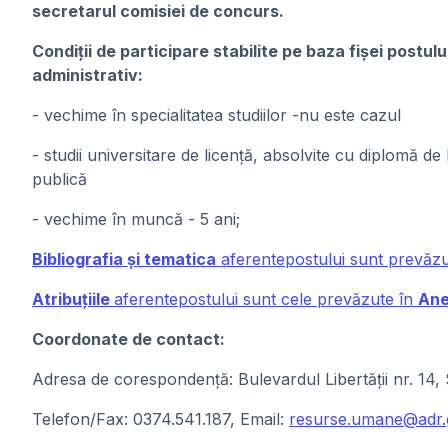
secretarul comisiei de concurs.
Condiţii de participare stabilite pe baza fișei postul
administrativ:
- vechime în specialitatea studiilor -nu este cazul
- studii universitare de licență, absolvite cu diplomă d
publică
- vechime în muncă - 5 ani;
Bibliografia și tematica
aferentepostului sunt prevăz
Atribuțiile
aferentepostului sunt cele prevăzute în
Ane
Coordonate de contact:
Adresa de corespondență: Bulevardul Libertăţii nr. 14, 
Telefon/Fax: 0374.541.187, Email:
resurse.umane@adr.