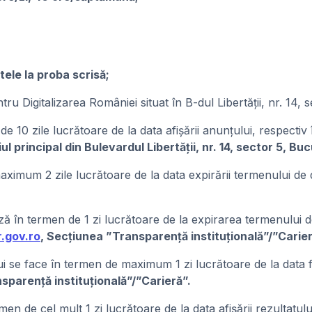
tele la proba scrisă;
ntru Digitalizarea României situat în B-dul Libertății, nr. 14,
 10 zile lucrătoare de la data afișării anunțului, respectiv
iul principal din Bulevardul Libertății, nr. 14, sector 5, Buc
aximum 2 zile lucrătoare de la data expirării termenului de
ză în termen de 1 zi lucrătoare de la expirarea termenului d
.gov.ro
, Secțiunea ”Transparență instituțională”/”Carier
lui se face în termen de maximum 1 zi lucrătoare de la data fin
sparență instituțională”/”Carieră”.
men de cel mult 1 zi lucrătoare de la data afișării rezultatulu