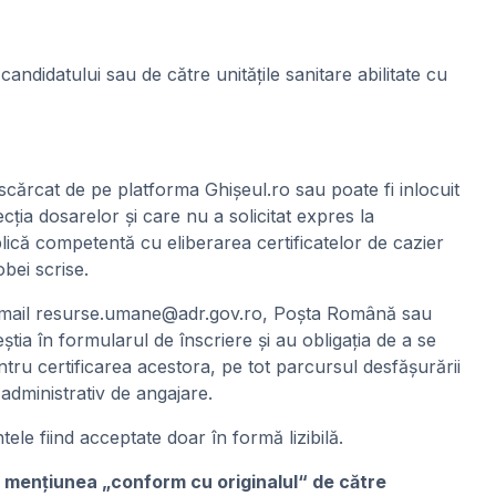
ndidatului sau de către unităţile sanitare abilitate cu
escărcat de pe platforma Ghișeul.ro sau poate fi inlocuit
ția dosarelor și care nu a solicitat expres la
blică competentă cu eliberarea certificatelor de cazier
bei scrise.
e e-mail resurse.umane@adr.gov.ro, Poșta Română sau
tia în formularul de înscriere și au obligația de a se
 pentru certificarea acestora, pe tot parcursul desfășurării
administrativ de angajare.
e fiind acceptate doar în formă lizibilă.
 cu menţiunea „conform cu originalul“ de către