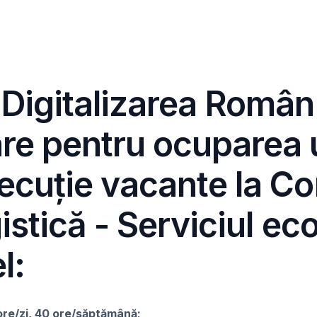
 Digitalizarea Român
re pentru ocuparea u
xecuție vacante la C
gistică - Serviciul ec
l:
 ore/zi, 40 ore/săptămână;