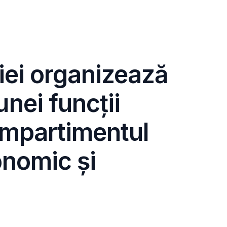
iei organizează
nei funcții
ompartimentul
onomic și