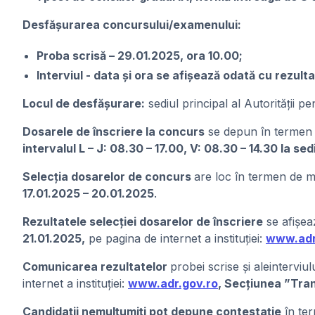
Desfășurarea concursului/examenului:
Proba scrisă – 29.01.2025, ora 10.00;
Interviul - data și ora se afișează odată cu rezulta
Locul de desfășurare:
sediul principal al Autorității pe
Dosarele de înscriere la concurs
se depun în termen de
intervalul L – J: 08.30 – 17.00, V: 08.30 – 14.30 la sed
Selecția dosarelor de concurs
are loc în termen de m
17.01.2025 – 20.01.2025
.
Rezultatele selecției dosarelor de înscriere
se afișea
21.01.2025,
pe pagina de internet a instituției:
www.adr
Comunicarea rezultatelor
probei scrise și aleinterviu
internet a instituției:
www.adr.gov.ro
, Secțiunea ”Tran
Candidații nemulțumiți pot depune contestație
în ter