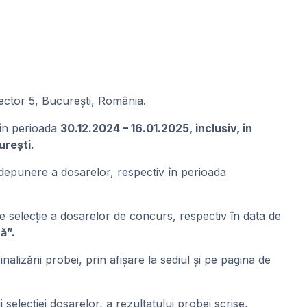
 sector 5, București, România.
 în perioada
30.12.2024 – 16.01.2025, inclusiv, în
urești.
 depunere a dosarelor, respectiv în perioada
e selecție a dosarelor de concurs, respectiv în data de
ă”.
alizării probei, prin afișare la sediul și pe pagina de
i selecției dosarelor, a rezultatului probei scrise,