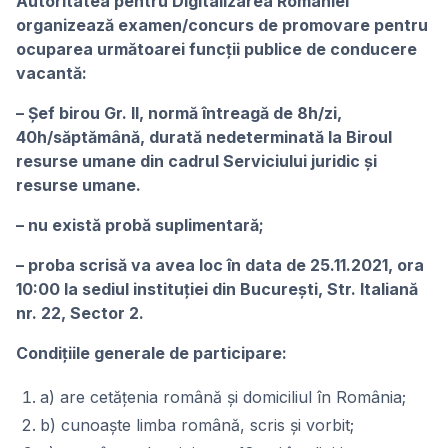
Autoritatea pentru Digitalizarea României
organizează examen/concurs de promovare pentru
ocuparea următoarei funcții publice de conducere
vacantă:
– Șef birou Gr. II, normă întreagă de 8h/zi,
40h/săptămână, durată nedeterminată la Biroul
resurse umane din cadrul Serviciului juridic și
resurse umane.
– nu există probă suplimentară;
– proba scrisă va avea loc în data de 25.11.2021, ora
10:00 la sediul instituției din București, Str. Italiană
nr. 22, Sector 2.
Condițiile generale de participare:
a) are cetăţenia română şi domiciliul în România;
b) cunoaşte limba română, scris şi vorbit;