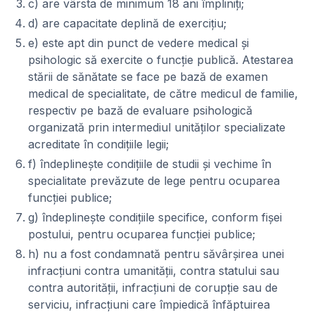
c) are vârsta de minimum 18 ani împliniţi;
d) are capacitate deplină de exerciţiu;
e) este apt din punct de vedere medical şi
psihologic să exercite o funcţie publică. Atestarea
stării de sănătate se face pe bază de examen
medical de specialitate, de către medicul de familie,
respectiv pe bază de evaluare psihologică
organizată prin intermediul unităţilor specializate
acreditate în condiţiile legii;
f) îndeplineşte condiţiile de studii şi vechime în
specialitate prevăzute de lege pentru ocuparea
funcţiei publice;
g) îndeplineşte condiţiile specifice, conform fişei
postului, pentru ocuparea funcţiei publice;
h) nu a fost condamnată pentru săvârşirea unei
infracţiuni contra umanităţii, contra statului sau
contra autorităţii, infracţiuni de corupţie sau de
serviciu, infracţiuni care împiedică înfăptuirea