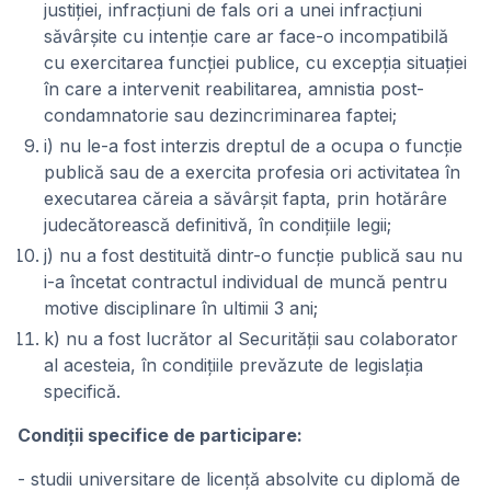
justiţiei, infracţiuni de fals ori a unei infracţiuni
săvârşite cu intenţie care ar face-o incompatibilă
cu exercitarea funcţiei publice, cu excepţia situaţiei
în care a intervenit reabilitarea, amnistia post-
condamnatorie sau dezincriminarea faptei;
i) nu le-a fost interzis dreptul de a ocupa o funcţie
publică sau de a exercita profesia ori activitatea în
executarea căreia a săvârşit fapta, prin hotărâre
judecătorească definitivă, în condiţiile legii;
j) nu a fost destituită dintr-o funcţie publică sau nu
i-a încetat contractul individual de muncă pentru
motive disciplinare în ultimii 3 ani;
k) nu a fost lucrător al Securităţii sau colaborator
al acesteia, în condiţiile prevăzute de legislaţia
specifică.
Condiții specifice de participare:
- studii universitare de licenţă absolvite cu diplomă de